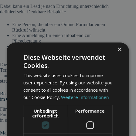
Dabei kann ein Lead je nach Einrichtung unterschiedlich
definiert sein. Denkbare Beispiele:
Eine Person, die über ein Online-Formular einen
Rückruf wünscht
Eine Anmeldung für einen Infoabend zur
Pflegeberatung
Der Download eines E-Books zum Thema
×
Gesundheitsvorsorge
Diese Webseite verwendet
Cookies.
Die Aufgabe liegt darin, diesen Kontakt effizient in einen
Termin, eine Betreuung oder eine Behandlung umzuwandeln
This website uses cookies to improve
– und den CPL dadurch nicht nur zu messen, sondern auch
strategisch zu nutzen
.
user experience. By using our website you
consent to all cookies in accordance with
Bedeutung von CPL für Marketing, Reputation, SEO und PR
our Cookie Policy.
Weitere Informationen
im Gesundheitsbereich
Für Gesundheitsdienstleister kann der CPL ein solides
Unbedingt
Performance
Fundament für datengestütztes Marketing bieten – eingebettet
erforderlich
in ein ganzheitliches Kommunikationskonzept.
Marketing