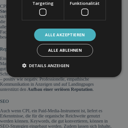
Targeting
Funktionalität
CPL-orientierte Kampagnen ermöglichen die
präzise
Steuerung digitaler Werbemaßnahmen
. Zielgruppen lassen
sich gezielt ansprechen, der Budgeteinsatz wird optimiert und
die Wirkung einzelner Maßnahmen messbar gemacht. Vor
allem bei der Bewerbung neuer Leistungen, spezialisierter
Fachbereiche oder neuer Standorte ist das CPL-Modell
ALLE AKZEPTIEREN
besonders geeignet.
Reputation
ALLE ABLEHNEN
Eine durchdachte Lead-Kampagne ist auch ein Spiegelbild der
Marke. Wie klar und vertrauensvoll ist die Ansprache? Wie
DETAILS ANZEIGEN
gut funktioniert der Übergang vom Klick zum Kontakt? Jeder
Schritt im Lead-Funnel beeinflusst das Image der Einrichtung
– positiv wie negativ. Professionelle, empathische
Kommunikation in Anzeigen und auf Landingpages
unterstützt den
Aufbau einer seriösen Reputation
.
SEO
Auch wenn CPL ein Paid-Media-Instrument ist, liefert es
Erkenntnisse, die für die organische Reichweite genutzt
werden können. Keywords, die gut konvertieren, können in
SEO-Strategien eingebaut werden. Zudem lassen sich Inhalte,