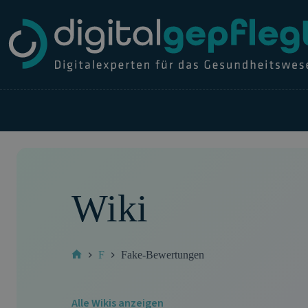
Zum
Inhalt
springen
Wiki
F
Fake-Bewertungen
Start
Alle Wikis anzeigen