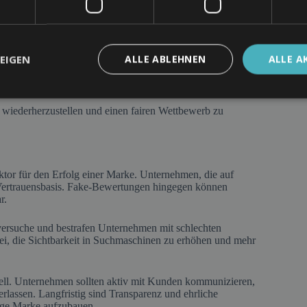
eben werden können, die das Produkt oder die
geln gegen Manipulationen aufstellen und konsequent
t haben, verdächtige Bewertungen zu melden.
EIGEN
ALLE ABLEHNEN
ALLE A
nd Plattformbetreiber rechtliche Maßnahmen gegen Urheber
wiederherzustellen und einen fairen Wettbewerb zu
ktor für den Erfolg einer Marke. Unternehmen, die auf
n Vertrauensbasis. Fake-Bewertungen hingegen können
r.
ersuche und bestrafen Unternehmen mit schlechten
ei, die Sichtbarkeit in Suchmaschinen zu erhöhen und mehr
ll. Unternehmen sollten aktiv mit Kunden kommunizieren,
rlassen. Langfristig sind Transparenz und ehrliche
ige Marke aufzubauen.