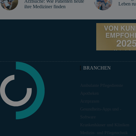
Arztsuche: Wie Patienten heute
Leben ru
ihre Mediziner finden
BRANCHEN
Ambulante Pflegedienste
Apotheken
Arztpraxen
Gesundheits-Apps und -
Software
Krankenhäuser und Kliniken
Medizin- und Pflegetechnik