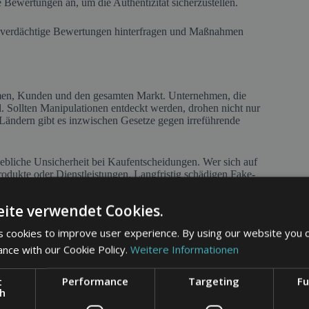
te Bewertungen an, um die Authentizität sicherzustellen.
er verdächtige Bewertungen hinterfragen und Maßnahmen
en, Kunden und den gesamten Markt. Unternehmen, die
l. Sollten Manipulationen entdeckt werden, drohen nicht nur
 Ländern gibt es inzwischen Gesetze gegen irreführende
ebliche Unsicherheit bei Kaufentscheidungen. Wer sich auf
rodukte oder Dienstleistungen. Langfristig schädigen Fake-
hwieriger, echte Qualitätsunterschiede zwischen Anbietern
ite verwendet Cookies.
 cookies to improve user experience. By using our website you c
ance with our Cookie Policy.
Weitere Informationen
tformbetreiber, Unternehmen und Verbraucher verschiedene
t
Performance
Targeting
Fu
ch
nstliche Intelligenz ein, um verdächtige Bewertungen