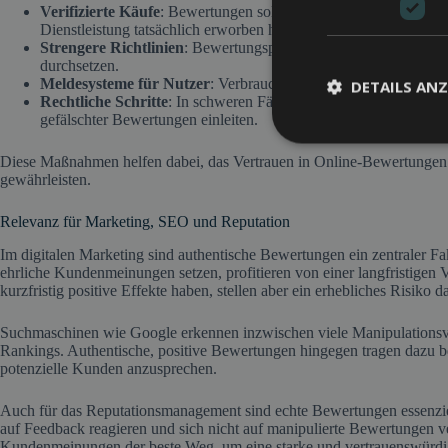
Verifizierte Käufe
: Bewertungen sollten nur von Kunden abgeg
Dienstleistung tatsächlich erworben haben.
Strengere Richtlinien
: Bewertungsplattformen müssen klare Re
durchsetzen.
Meldesysteme für Nutzer
: Verbraucher sollten die Möglichkei
DETAILS ANZ
Rechtliche Schritte
: In schweren Fällen können Unternehmen u
gefälschter Bewertungen einleiten.
Diese Maßnahmen helfen dabei, das Vertrauen in Online-Bewertungen 
gewährleisten.
Relevanz für Marketing, SEO und Reputation
Im digitalen Marketing sind authentische Bewertungen ein zentraler Fa
ehrliche Kundenmeinungen setzen, profitieren von einer langfristige
kurzfristig positive Effekte haben, stellen aber ein erhebliches Risiko da
Suchmaschinen wie Google erkennen inzwischen viele Manipulationsv
Rankings. Authentische, positive Bewertungen hingegen tragen dazu b
potenzielle Kunden anzusprechen.
Auch für das Reputationsmanagement sind echte Bewertungen essenzie
auf Feedback reagieren und sich nicht auf manipulierte Bewertungen ve
Kundenmeinungen der beste Weg, um eine starke und vertrauenswürd