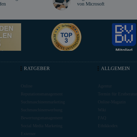
fen
von Microsoft
RATGEBER
ALLGEMEIN
Online
Agentur
Reputationsmanagement
Termin für Erstberatu
Suchmaschinenmarketing
Online-Magazin
Suchmaschinenwerbung
Wiki
Bewertungsmanagement
FAQ
Social Media Marketing
Ethikkodex
Externer