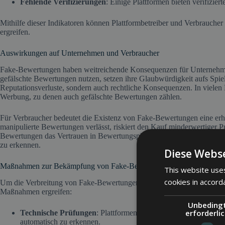
Fehlende Verifizierungen
: Einige Plattformen bieten verifizier
Mithilfe dieser Indikatoren können Plattformbetreiber und Verbrauch
ergreifen.
Auswirkungen auf Unternehmen und Verbraucher
Fake-Bewertungen haben weitreichende Konsequenzen für Unternehm
gefälschte Bewertungen nutzen, setzen ihre Glaubwürdigkeit aufs Spie
Reputationsverluste, sondern auch rechtliche Konsequenzen. In vielen
Werbung, zu denen auch gefälschte Bewertungen zählen.
Für Verbraucher bedeutet die Existenz von Fake-Bewertungen eine erh
manipulierte Bewertungen verlässt, riskiert den Kauf minderwertiger P
Bewertungen das Vertrauen in Bewertungsplattformen und machen es sc
zu erkennen.
Diese Webse
Maßnahmen zur Bekämpfung von Fake-Bewertungen
This website uses
cookies in accord
Um die Verbreitung von Fake-Bewertungen einzudämmen, sollten Plat
Maßnahmen ergreifen:
Unbeding
erforderli
Technische Prüfungen
: Plattformen setzen Algorithmen und Kü
automatisch zu erkennen.