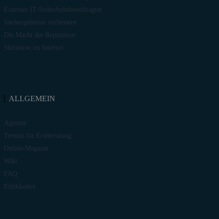
Externer IT-Sicherheitsbeauftragter
Suchergebnisse verbessern
Die Macht der Reputation
Shitstorm im Internet
ALLGEMEIN
Agentur
Termin für Erstberatung
Online-Magazin
Wiki
FAQ
Ethikkodex