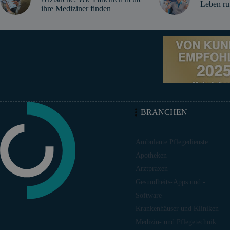
Leben ru
ihre Mediziner finden
BRANCHEN
Ambulante Pflegedienste
Apotheken
Arztpraxen
Gesundheits-Apps und -
Software
Krankenhäuser und Kliniken
Medizin- und Pflegetechnik