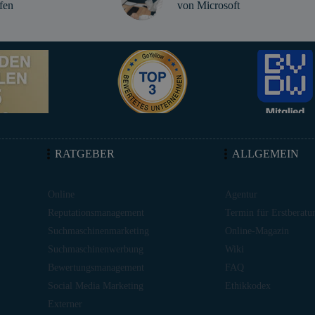
fen
von Microsoft
RATGEBER
ALLGEMEIN
Online
Agentur
Reputationsmanagement
Termin für Erstberatu
Suchmaschinenmarketing
Online-Magazin
Suchmaschinenwerbung
Wiki
Bewertungsmanagement
FAQ
Social Media Marketing
Ethikkodex
Externer