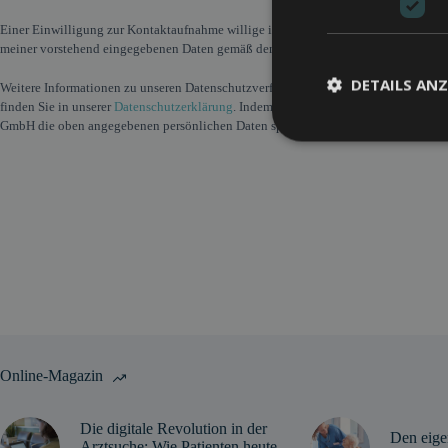
Einer Einwilligung zur Kontaktaufnahme willige ich ein. Hiermit erteile ich die 
meiner vorstehend eingegebenen Daten gemäß den Datenschutzbestimmungen vo
DETAILS ANZ
Weitere Informationen zu unseren Datenschutzverfahren und dazu, wie wir Ihre Pri
finden Sie in unserer
Datenschutzerklärung
. Indem Sie unten auf „Absenden“ klick
GmbH die oben angegebenen persönlichen Daten speichert und für den angegebene
A
l
t
e
r
n
a
t
i
v
e
:
Online-Magazin
Die digitale Revolution in der
Den eige
Arztsuche: Wie Patienten heute