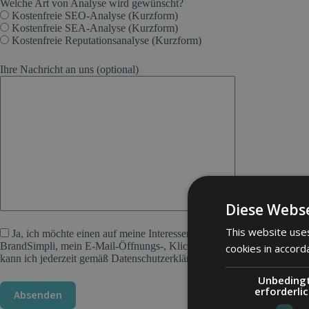
Welche Art von Analyse wird gewünscht?
Kostenfreie SEO-Analyse (Kurzform)
Kostenfreie SEA-Analyse (Kurzform)
Kostenfreie Reputationsanalyse (Kurzform)
Ihre Nachricht an uns (optional)
Diese Webse
This website uses
Ja, ich möchte einen auf meine Interessen zugeschnittenen Newslette
BrandSimpli, mein E-Mail-Öffnungs-, Klick- und Downloadverhalten z
cookies in accord
kann ich jederzeit gemäß Datenschutzerklärung widerrufen.
Unbeding
erforderli