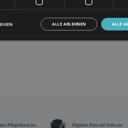
Einwilligung in die Erhebung und Nutzung
n BrandSimpli GmbH.
EIGEN
ALLE ABLEHNEN
ALLE A
vatsphäre schützen und respektieren,
en, stimmen Sie zu, dass BrandSimpli
n Zweck verarbeitet.
nen Pflegedienst ins
Digitales Büro mit Software