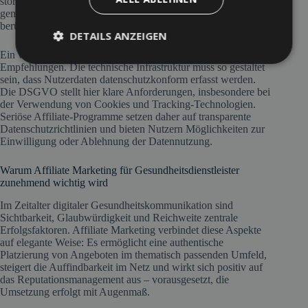
stören. Auch medizinische Werbebeschränkungen, etwa
gemäß dem Heilmittelwerbegesetz (HWG), sind zu
berücksichtigen.
DETAILS ANZEIGEN
Ein weiterer Aspekt ist die Nachverfolgbarkeit der
Empfehlungen. Die technische Infrastruktur muss so gestaltet
sein, dass Nutzerdaten datenschutzkonform erfasst werden.
Die DSGVO stellt hier klare Anforderungen, insbesondere bei
der Verwendung von Cookies und Tracking-Technologien.
Seriöse Affiliate-Programme setzen daher auf transparente
Datenschutzrichtlinien und bieten Nutzern Möglichkeiten zur
Einwilligung oder Ablehnung der Datennutzung.
Warum Affiliate Marketing für Gesundheitsdienstleister
zunehmend wichtig wird
Im Zeitalter digitaler Gesundheitskommunikation sind
Sichtbarkeit, Glaubwürdigkeit und Reichweite zentrale
Erfolgsfaktoren. Affiliate Marketing verbindet diese Aspekte
auf elegante Weise: Es ermöglicht eine authentische
Platzierung von Angeboten im thematisch passenden Umfeld,
steigert die Auffindbarkeit im Netz und wirkt sich positiv auf
das Reputationsmanagement aus – vorausgesetzt, die
Umsetzung erfolgt mit Augenmaß.