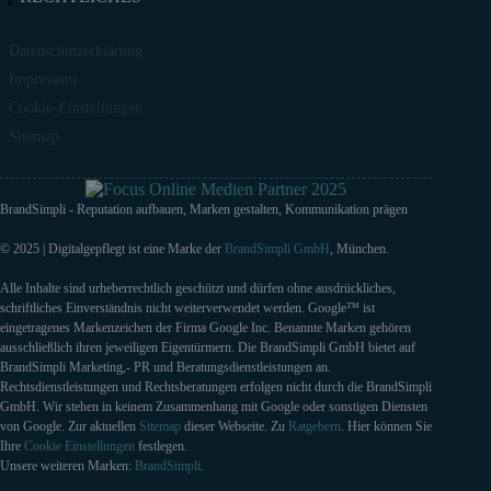
Datenschutzerklärung
Impressum
Cookie-Einstellungen
Sitemap
BrandSimpli - Reputation aufbauen, Marken gestalten, Kommunikation prägen
© 2025 | Digitalgepflegt ist eine Marke der
BrandSimpli GmbH
, München.
Alle Inhalte sind urheberrechtlich geschützt und dürfen ohne ausdrückliches,
schriftliches Einverständnis nicht weiterverwendet werden. Google™ ist
eingetragenes Markenzeichen der Firma Google Inc. Benannte Marken gehören
ausschließlich ihren jeweiligen Eigentürmern. Die BrandSimpli GmbH bietet auf
BrandSimpli Marketing,- PR und Beratungsdienstleistungen an.
Rechtsdienstleistungen und Rechtsberatungen erfolgen nicht durch die BrandSimpli
GmbH. Wir stehen in keinem Zusammenhang mit Google oder sonstigen Diensten
von Google. Zur aktuellen
Sitemap
dieser Webseite. Zu
Ratgebern
. Hier können Sie
Ihre
Cookie Einstellungen
festlegen.
Unsere weiteren Marken:
BrandSimpli
.