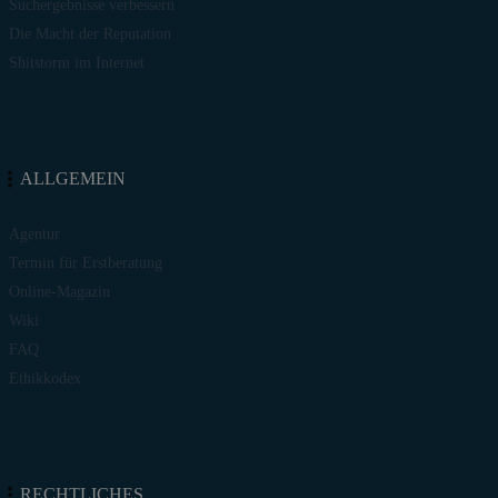
Suchergebnisse verbessern
Die Macht der Reputation
Shitstorm im Internet
ALLGEMEIN
Agentur
Termin für Erstberatung
Online-Magazin
Wiki
FAQ
Ethikkodex
RECHTLICHES