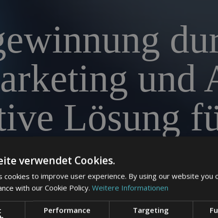
gewinnung dur
rketing und 
tive Lösung fü
Personalbedar
ite verwendet Cookies.
 cookies to improve user experience. By using our website you c
ance with our Cookie Policy.
Weitere Informationen
den Gesundheitssektor: Wir entwickeln maßgeschneiderte
t
Performance
Targeting
Fu
er soziale Medien zu gewinnen und Ihre Arbeitgebermar
ch