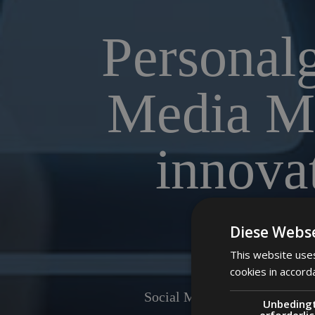
Personal
Media Ma
innova
Diese Webse
This website uses
cookies in accord
Social Media Recruiting für 
Unbeding
Fachkräfte üb
erforderli