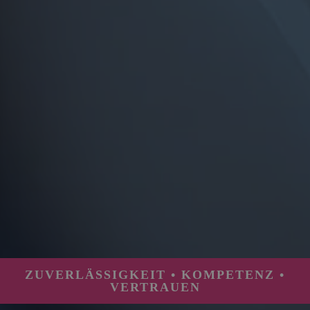
ZUVERLÄSSIGKEIT • KOMPETENZ •
VERTRAUEN