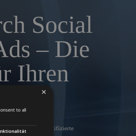
ch Social
Ads – Die
r Ihren
f
×
onsent to all
 Strategien, um qualifizierte
nktionalität
ke zu stärken.