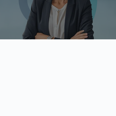
Das Ziel von Reputationsmanagement
Das Ziel des Reputationsmanagements ist einfach: Ihren Online-Ruf
zu schützen und zu verbessern, damit Sie mehr Patienten anziehen
und Ihr Geschäft ausbauen können.
Das bedeutet, dass Sie negative Bewertungen und andere
potenzielle Warnsignale erkennen müssen, bevor sie ernsthaften
Schaden anrichten und dass Sie positive Bewertungen und
Erfahrungsberichte fördern, damit potenzielle Patienten einen guten