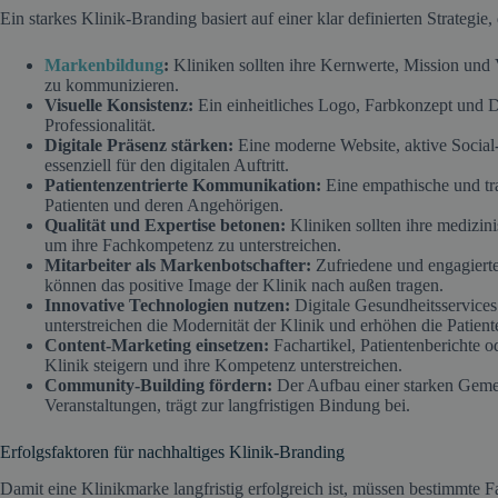
Ein starkes Klinik-Branding basiert auf einer klar definierten Strategie
Markenbildung
:
Kliniken sollten ihre Kernwerte, Mission und V
zu kommunizieren.
Visuelle Konsistenz:
Ein einheitliches Logo, Farbkonzept und 
Professionalität.
Digitale Präsenz stärken:
Eine moderne Website, aktive Social
essenziell für den digitalen Auftritt.
Patientenzentrierte Kommunikation:
Eine empathische und tr
Patienten und deren Angehörigen.
Qualität und Expertise betonen:
Kliniken sollten ihre medizin
um ihre Fachkompetenz zu unterstreichen.
Mitarbeiter als Markenbotschafter:
Zufriedene und engagierte
können das positive Image der Klinik nach außen tragen.
Innovative Technologien nutzen:
Digitale Gesundheitsservice
unterstreichen die Modernität der Klinik und erhöhen die Patient
Content-Marketing einsetzen:
Fachartikel, Patientenberichte 
Klinik steigern und ihre Kompetenz unterstreichen.
Community-Building fördern:
Der Aufbau einer starken Gemein
Veranstaltungen, trägt zur langfristigen Bindung bei.
Erfolgsfaktoren für nachhaltiges Klinik-Branding
Damit eine Klinikmarke langfristig erfolgreich ist, müssen bestimmte 