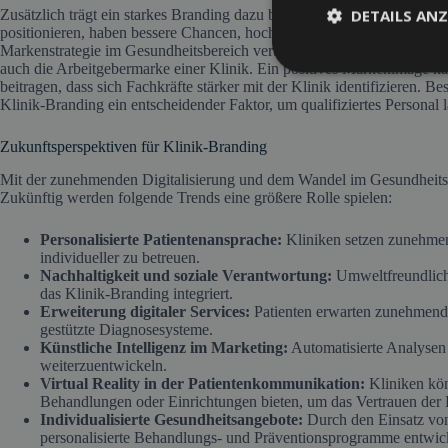
DETAILS ANZ
Zusätzlich trägt ein starkes Branding dazu bei, qualifizierte Fachkräfte
positionieren, haben bessere Chancen, hochqualifiziertes Personal zu r
Markenstrategie im Gesundheitsbereich verbindet also nicht nur Patient
auch die Arbeitgebermarke einer Klinik. Ein positives Markenimage k
beitragen, dass sich Fachkräfte stärker mit der Klinik identifizieren. B
Klinik-Branding ein entscheidender Faktor, um qualifiziertes Personal l
Zukunftsperspektiven für Klinik-Branding
Mit der zunehmenden Digitalisierung und dem Wandel im Gesundheitsw
Zukünftig werden folgende Trends eine größere Rolle spielen:
Personalisierte Patientenansprache:
Kliniken setzen zunehme
individueller zu betreuen.
Nachhaltigkeit und soziale Verantwortung:
Umweltfreundlich
das Klinik-Branding integriert.
Erweiterung digitaler Services:
Patienten erwarten zunehmend
gestützte Diagnosesysteme.
Künstliche Intelligenz im Marketing:
Automatisierte Analysen 
weiterzuentwickeln.
Virtual Reality in der Patientenkommunikation:
Kliniken kön
Behandlungen oder Einrichtungen bieten, um das Vertrauen der P
Individualisierte Gesundheitsangebote:
Durch den Einsatz von
personalisierte Behandlungs- und Präventionsprogramme entwic