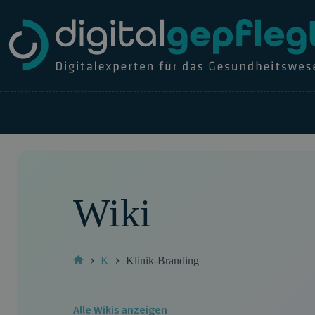
Zum
Inhalt
springen
Wiki
K
Klinik-Branding
Start
Alle Wikis anzeigen