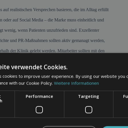
auf realistischen Versprechen basieren, die im Alltag erfüllt
n oder auf Social Media – die Marke muss einheitlich und
gt wenig, wenn Patienten unzufrieden sind. Exzellenter
ichte und PR-Maßnahmen sollten aktiv gemanagt werden,
halb der Klinik gelebt werden. Mitarbeiter sollten mit den
ite verwendet Cookies.
 cookies to improve user experience. By using our website you c
n und Seriosität für Patienten von zentraler Bedeutung sind.
k und kann langfristig zur Patientenbindung beitragen. Neben
ance with our Cookie Policy.
Weitere Informationen
 an Bedeutung. Erfahrungsberichte, Patientenbewertungen
Wahrnehmung einer Klinikmarke.
t
Performance
Targeting
Fu
ch
ben und langfristig eine stabile Marktposition zu sichern.
nik ohne starkes Branding schnell an Relevanz verlieren.
che Einrichtung entscheiden. Ein professioneller
nsten der Klinik zu beeinflussen.