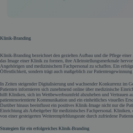
Klinik-Branding
Klinik-Branding bezeichnet den gezielten Aufbau und die Pflege einer s
das Image einer Klinik zu formen, ihre Alleinstellungsmerkmale hervo
Angehörigen und medizinischem Fachpersonal zu schaffen. Ein erfolgr
Öffentlichkeit, sondern trägt auch maßgeblich zur Patientengewinnung
In Zeiten steigender Digitalisierung und wachsender Konkurrenz im Ges
Patienten informieren sich zunehmend online über medizinische Einric
hilft Kliniken, sich im Wettbewerbsumfeld abzuheben und Vertrauen a
patientenorientierte Kommunikation und ein einheitliches visuelles Ers
Darüber hinaus beeinflusst ein positives Klinik-Image nicht nur die Pat
Einrichtung als Arbeitgeber für medizinisches Fachpersonal. Kliniken, d
von einer gesteigerten Weiterempfehlungsrate durch zufriedene Patient
Strategien für ein erfolgreiches Klinik-Branding