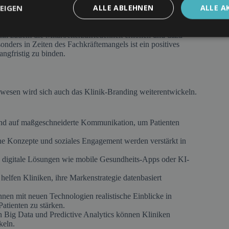
EIGEN
ALLE ABLEHNEN
ALLE A
 zu gewinnen. Kliniken, die sich als attraktive Arbeitgeber
ekrutieren und langfristig zu binden. Eine durchdachte
enorientierung mit wirtschaftlichem Erfolg, sondern stärkt
ann zudem die Mitarbeiterzufriedenheit erhöhen und dazu
esonders in Zeiten des Fachkräftemangels ist ein positives
angfristig zu binden.
esen wird sich auch das Klinik-Branding weiterentwickeln.
nd auf maßgeschneiderte Kommunikation, um Patienten
e Konzepte und soziales Engagement werden verstärkt in
 digitale Lösungen wie mobile Gesundheits-Apps oder KI-
helfen Kliniken, ihre Markenstrategie datenbasiert
nen mit neuen Technologien realistische Einblicke in
atienten zu stärken.
 Big Data und Predictive Analytics können Kliniken
keln.