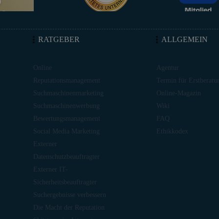
RATGEBER
ALLGEMEIN
Online
Agentur
Reputationsmanagement
Termin für Erstberatu
Suchmaschinenmarketing
Online-Magazin
Suchmaschinenwerbung
Wiki
Bewertungsmanagement
FAQ
Social Media Marketing
Ethikkodex
Externer
Datenschutzbeauftragter
Externer IT-
Sicherheitsbeauftragter
Suchergebnisse verbessern
Die Macht der Reputation