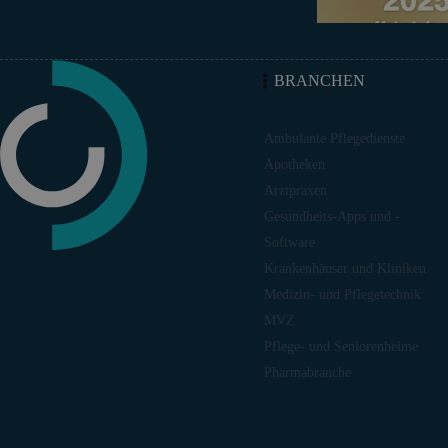
BRANCHEN
Ambulante Pflegedienste
Apotheken
Arztpraxen
Gesundheits-Apps und -
Software
Krankenhäuser und Kliniken
Medizin- und Pflegetechnik
MVZ
Pflege- und Seniorenheime
Pharmabranche