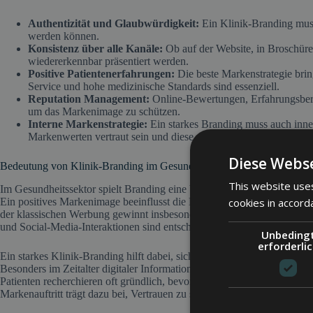
Authentizität und Glaubwürdigkeit:
Ein Klinik-Branding muss 
werden können.
Konsistenz über alle Kanäle:
Ob auf der Website, in Broschüre
wiedererkennbar präsentiert werden.
Positive Patientenerfahrungen:
Die beste Markenstrategie brin
Service und hohe medizinische Standards sind essenziell.
Reputation Management:
Online-Bewertungen, Erfahrungsber
um das Markenimage zu schützen.
Interne Markenstrategie:
Ein starkes Branding muss auch inner
Markenwerten vertraut sein und diese aktiv vertreten.
Diese Webse
Bedeutung von Klinik-Branding im Gesundheitsmarketing
This website uses
Im Gesundheitssektor spielt Branding eine besondere Rolle, da Vertraue
Ein positives Markenimage beeinflusst die Entscheidung für eine Klini
cookies in accord
der klassischen Werbung gewinnt insbesondere die Online-Reputation
und Social-Media-Interaktionen sind entscheidende Faktoren für die 
Unbeding
erforderli
Ein starkes Klinik-Branding hilft dabei, sich von Wettbewerbern abzuhe
Besonders im Zeitalter digitaler Informationsbeschaffung kann eine Kli
Patienten recherchieren oft gründlich, bevor sie sich für eine medizinis
Markenauftritt trägt dazu bei, Vertrauen zu schaffen und die Wahl zugu