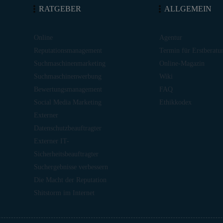
RATGEBER
ALLGEMEIN
Online
Agentur
Reputationsmanagement
Termin für Erstberatu
Suchmaschinenmarketing
Online-Magazin
Suchmaschinenwerbung
Wiki
Bewertungsmanagement
FAQ
Social Media Marketing
Ethikkodex
Externer
Datenschutzbeauftragter
Externer IT-
Sicherheitsbeauftragter
Suchergebnisse verbessern
Die Macht der Reputation
Shitstorm im Internet