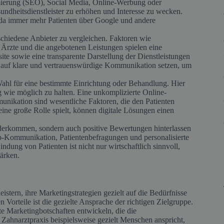
erung (SEO), Social Media, Online-Werbung oder
undheitsdienstleister zu erhöhen und Interesse zu wecken.
in, da immer mehr Patienten über Google und andere
rschiedene Anbieter zu vergleichen. Faktoren wie
r Ärzte und die angebotenen Leistungen spielen eine
ite sowie eine transparente Darstellung der Dienstleistungen
en auf klare und vertrauenswürdige Kommunikation setzen, um
e Wahl für eine bestimmte Einrichtung oder Behandlung. Hier
ig wie möglich zu halten. Eine unkomplizierte Online-
nikation sind wesentliche Faktoren, die den Patienten
eine große Rolle spielt, können digitale Lösungen einen
iederkommen, sondern auch positive Bewertungen hinterlassen
up-Kommunikation, Patientenbefragungen und personalisierte
ndung von Patienten ist nicht nur wirtschaftlich sinnvoll,
tärken.
eistern, ihre Marketingstrategien gezielt auf die Bedürfnisse
 Vorteile ist die gezielte Ansprache der richtigen Zielgruppe.
rte Marketingbotschaften entwickeln, die die
 Zahnarztpraxis beispielsweise gezielt Menschen anspricht,