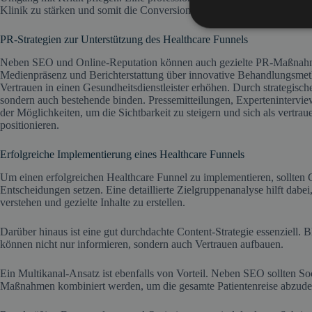
Klinik zu stärken und somit die Conversion-Rate im Funnel zu erhöhen
PR-Strategien zur Unterstützung des Healthcare Funnels
Neben SEO und Online-Reputation können auch gezielte PR-Maßnahmen
Medienpräsenz und Berichterstattung über innovative Behandlungsmet
Vertrauen in einen Gesundheitsdienstleister erhöhen. Durch strategisch
sondern auch bestehende binden. Pressemitteilungen, Expertenintervie
der Möglichkeiten, um die Sichtbarkeit zu steigern und sich als vertra
positionieren.
Erfolgreiche Implementierung eines Healthcare Funnels
Um einen erfolgreichen Healthcare Funnel zu implementieren, sollten Ge
Entscheidungen setzen. Eine detaillierte Zielgruppenanalyse hilft dabe
verstehen und gezielte Inhalte zu erstellen.
Darüber hinaus ist eine gut durchdachte Content-Strategie essenziell
können nicht nur informieren, sondern auch Vertrauen aufbauen.
Ein Multikanal-Ansatz ist ebenfalls von Vorteil. Neben SEO sollten S
Maßnahmen kombiniert werden, um die gesamte Patientenreise abzude