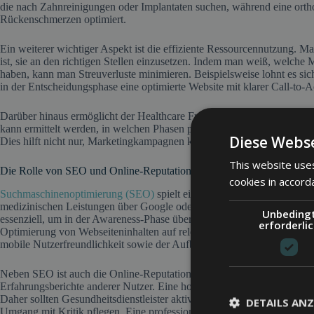
die nach Zahnreinigungen oder Implantaten suchen, während eine orthop
Rückenschmerzen optimiert.
Ein weiterer wichtiger Aspekt ist die effiziente Ressourcennutzung. M
ist, sie an den richtigen Stellen einzusetzen. Indem man weiß, welch
haben, kann man Streuverluste minimieren. Beispielsweise lohnt es si
in der Entscheidungsphase eine optimierte Website mit klarer Call-to-A
Darüber hinaus ermöglicht der Healthcare Funnel eine bessere Messb
kann ermittelt werden, in welchen Phasen potenzielle Patienten abs
Diese Webse
Dies hilft nicht nur, Marketingkampagnen kontinuierlich zu verbessern, 
This website uses
Die Rolle von SEO und Online-Reputation im Healthcare Funnel
cookies in accord
Suchmaschinenoptimierung (SEO)
spielt eine zentrale Rolle im Health
medizinischen Leistungen über Google oder andere Suchmaschinen start
Unbeding
essenziell, um in der Awareness-Phase überhaupt wahrgenommen zu
erforderli
Optimierung von Webseiteninhalten auf relevante Suchbegriffe, techni
mobile Nutzerfreundlichkeit sowie der Aufbau von qualitativ hochwert
Neben SEO ist auch die Online-Reputation von großer Bedeutung. Pat
Erfahrungsberichte anderer Nutzer. Eine hohe Anzahl positiver Bewert
Daher sollten Gesundheitsdienstleister aktiv um Bewertungen bitten, a
DETAILS ANZ
Umgang mit Kritik pflegen. Eine professionelle Online-Reputationsstrat