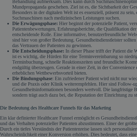
Behandlung aufmerksam. Dies kann durch Suchmaschinenoptimi
Mundpropaganda geschehen. Ziel ist es, die Sichtbarkeit der Ges
Besonders in der digitalen Welt ist es essenziell, präsent zu se
Suchmaschinen nach medizinischen Leistungen suchen.
Die Erwägungsphase:
Hier beginnt der potenzielle Patient, ve
Patientenbewertungen, Erfahrungsberichte, die Qualifikation de
entscheidende Rolle. Eine informative, benutzerfreundliche Webs
sind hier von großer Bedeutung. Gesundheitsdienstleister sollt
das Vertrauen der Patienten zu gewinnen.
Die Entscheidungsphase:
In dieser Phase trifft der Patient di
ist es wichtig, die Hürden für eine Terminvereinbarung so niedr
Terminbuchung, schnelle Reaktionszeiten und freundliche Kommu
endgültig überzeugen. Gerade in einer Zeit, in der Convenience 
erheblichen Wettbewerbsvorteil bieten.
Die Bindungsphase
: Ein zufriedener Patient wird nicht nur w
und die Praxis oder Klinik weiterempfehlen. Hier sind Follow-
Gesundheitsinformationen besonders wertvoll. Die langfristige Bi
sondern trägt auch dazu bei, die Reputation der Einrichtung zu s
Die Bedeutung des Healthcare Funnels für das Marketing
Ein klar definierter Healthcare Funnel ermöglicht es Gesundheitsdienstl
und das Verhalten potenzieller Patienten abzustimmen. Einer der größten
Durch ein tiefes Verständnis der Patientenreise lassen sich personalisie
Wahrscheinlichkeit einer Konversion erhöhen. Dies bedeutet, dass eine