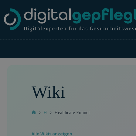
Zum
Inhalt
springen
Wiki
H
Healthcare Funnel
Start
Alle Wikis anzeigen