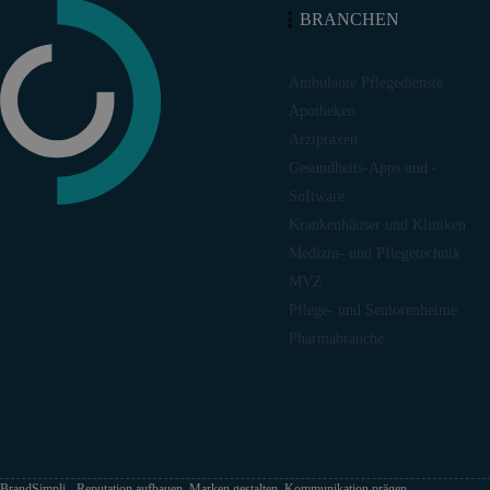
BRANCHEN
Ambulante Pflegedienste
Apotheken
Arztpraxen
Gesundheits-Apps und -
Software
Krankenhäuser und Kliniken
Medizin- und Pflegetechnik
MVZ
Pflege- und Seniorenheime
Pharmabranche
BrandSimpli - Reputation aufbauen, Marken gestalten, Kommunikation prägen