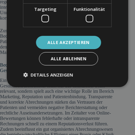
regelmäßig kontrolliert werden. Compliance-Richtlinien und
interne Audits tragen dazu bei, Fehler und
Targeting
Funktionalität
Unregelmäßigkeiten frühzeitig zu erkennen und zu
korrigieren.
Zusätzlich sind
Datenschutz
und Datensicherheit von zentraler
Bedeutung. Durch die digitale Verarbeitung sensibler
Patientendaten müssen Unternehmen sicherstellen, dass sie
ALLE AKZEPTIEREN
den geltenden Datenschutzbestimmungen entsprechen und
Maßnahmen zur Cybersecurity implementieren.
ALLE ABLEHNEN
Bedeutung des Abrechnungsmanagements für
Gesundheitsdienstleister
DETAILS ANZEIGEN
Ein professionelles Abrechnungsmanagement ist für
Gesundheitsdienstleister nicht nur aus finanzieller Sicht
relevant, sondern spielt auch eine wichtige Rolle im Bereich
Marketing, Reputation und Patientenbindung. Transparente
und korrekte Abrechnungen stärken das Vertrauen der
Patienten und vermeiden negative Berichterstattung oder
rechtliche Auseinandersetzungen. Im Zeitalter von Online-
Bewertungen können fehlerhafte oder intransparente
Rechnungen schnell zu einem Reputationsverlust führen.
Zudem beeinflusst ein gut organisiertes Abrechnungswesen
die betriebswirtschaftliche Effizienz einer Praxis oder Klinik.