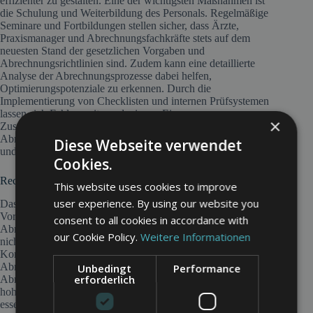
effizienter zu gestalten. Eine der wichtigsten Maßnahmen ist
die Schulung und Weiterbildung des Personals. Regelmäßige
Seminare und Fortbildungen stellen sicher, dass Ärzte,
Praxismanager und Abrechnungsfachkräfte stets auf dem
neuesten Stand der gesetzlichen Vorgaben und
Abrechnungsrichtlinien sind. Zudem kann eine detaillierte
Analyse der Abrechnungsprozesse dabei helfen,
Optimierungspotenziale zu erkennen. Durch die
Implementierung von Checklisten und internen Prüfsystemen
lassen sich Fehler weiter reduzieren. Eine enge
×
Zusammenarbeit mit Steuerberatern und
Abrechnungsspezialisten kann zusätzliche Sicherheit schaffen
Diese Webseite verwendet
und das Risiko von Rückforderungen minimieren.
Cookies.
Rechtliche Aspekte und Compliance
This website uses cookies to improve
user experience. By using our website you
Das Abrechnungsmanagement unterliegt strengen gesetzlichen
Vorgaben, insbesondere im Gesundheitswesen.
consent to all cookies in accordance with
Abrechnungsbetrug ist ein ernstzunehmendes Problem, das
our Cookie Policy.
Weitere Informationen
nicht nur finanzielle, sondern auch strafrechtliche
Konsequenzen haben kann. Verstöße gegen
Abrechnungsrichtlinien, sei es durch fehlerhafte
Unbedingt
Performance
erforderlich
Abrechnungen oder bewusste Manipulation, führen häufig zu
hohen Rückforderungen durch die Kostenträger. Daher ist es
essenziell, dass Abrechnungsprozesse transparent gestaltet und