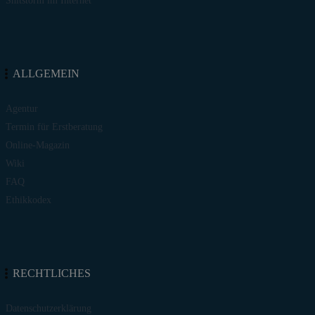
Shitstorm im Internet
ALLGEMEIN
Agentur
Termin für Erstberatung
Online-Magazin
Wiki
FAQ
Ethikkodex
RECHTLICHES
Datenschutzerklärung