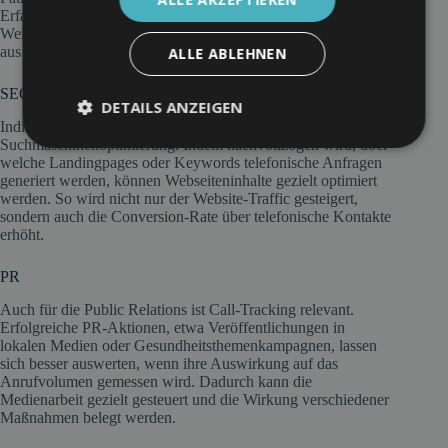
Erfahrungen am Telefon wirken sich direkt auf
Weiterempfehlungen, Online-Bewertungen und das Image
aus.
ALLE ABLEHNEN
SEO
DETAILS ANZEIGEN
Indirekt unterstützt Call-Tracking auch die
Suchmaschinenoptimierung. Indem nachvollzogen wird, über
welche Landingpages oder Keywords telefonische Anfragen
generiert werden, können Webseiteninhalte gezielt optimiert
werden. So wird nicht nur der Website-Traffic gesteigert,
sondern auch die Conversion-Rate über telefonische Kontakte
erhöht.
PR
Auch für die Public Relations ist Call-Tracking relevant.
Erfolgreiche PR-Aktionen, etwa Veröffentlichungen in
lokalen Medien oder Gesundheitsthemenkampagnen, lassen
sich besser auswerten, wenn ihre Auswirkung auf das
Anrufvolumen gemessen wird. Dadurch kann die
Medienarbeit gezielt gesteuert und die Wirkung verschiedener
Maßnahmen belegt werden.