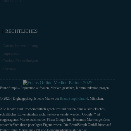
Ethikkodex
RECHTLICHES
Datenschutzerklärung
Impressum
Cookie-Einstellungen
Sitemap
BrandSimpli - Reputation aufbauen, Marken gestalten, Kommunikation prägen
© 2025 | Digitalgepflegt ist eine Marke der
BrandSimpli GmbH
, München.
Alle Inhalte sind urheberrechtlich geschützt und dürfen ohne ausdrückliches,
schriftliches Einverständnis nicht weiterverwendet werden. Google™ ist
eingetragenes Markenzeichen der Firma Google Inc. Benannte Marken gehören
ausschließlich ihren jeweiligen Eigentürmern. Die BrandSimpli GmbH bietet auf
BrandSimpli Marketing,- PR und Beratungsdienstleistungen an.