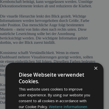
Kernbotschaft beiträgt, kann weggelassen werden. Unnötige
Dekorationselemente lenken ab und reduzieren die Klarheit.
Die visuelle Hierarchie lenkt den Blick gezielt. Wichtige
Informationen werden hervorgehoben durch Größe, Farbe
oder Position. Das menschliche Auge folgt bestimmten
Mustern – meist von links oben nach rechts unten. Diese
natürliche Leserichtung sollte bei der Anordnung
berücksichtigt werden. Die wichtigste Information gehört
dorthin, wo der Blick zuerst hinfällt.
Konsistenz schafft Verständlichkeit. Wenn in einem
Dashboard mehrere Visualisierungen gezeigt werden, sollten
sie einem einheitlichen Stil folgen. Dieselben Farben bedeuten
überall dasselbe. Achsen verwenden identische Skalierungen
×
für vergleichbare Werte. Diese Einheitlichkeit reduziert die
Diese Webseite verwendet
kognitive Last und beschleunigt die Informationsaufnahme.
Cookies.
Kontext ist entscheidend. Absolute Zahlen allein sagen wenig
This website uses cookies to improve
aus. Sind 50 Patienten in der Notaufnahme viel oder wenig?
Das hängt von der Tageszeit, dem Wochentag und der
user experience. By using our website you
Jahreszeit ab. Vergleichswerte, Durchschnitte oder historische
consent to all cookies in accordance with
Daten liefern den notwendigen Rahmen für eine Einordnung.
our Cookie Policy.
Weitere Informationen