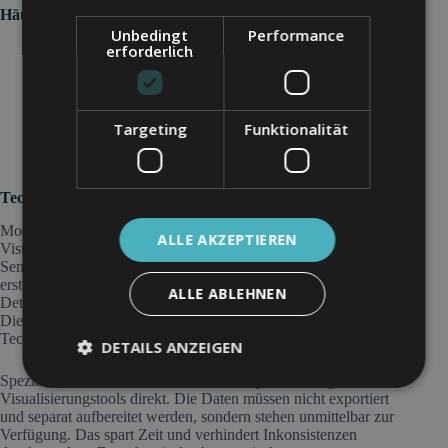
Häufige Fehler vermeiden
Unbedingt
Performance
Falsche Skalierung:
Verzerrte Y-Achsen, die
erforderlich
dramatische Unterschiede suggerieren, wo nur kleine
Schwankungen existieren
3D-Effekte:
Erschweren das Ablesen exakter Werte,
ohne informativen Mehrwert zu bieten
Targeting
Funktionalität
Zu viele Datenpunkte:
Überfrachtete Grafiken, in
denen einzelne Informationen untergehen
Technische Umsetzung und Werkzeuge
Moderne Business-Intelligence-Software bietet umfangreiche
ALLE AKZEPTIEREN
Visualisierungsmöglichkeiten. Tableau, Power BI oder Qlik
Sense verbinden sich mit verschiedenen Datenquellen und
erstellen interaktive Dashboards. Nutzer können Filter setzen,
ALLE ABLEHNEN
Details aufrufen oder verschiedene Perspektiven erkunden.
Diese Flexibilität macht Datenanalyse auch für Nicht-
Techniker zugänglich.
DETAILS ANZEIGEN
Spezialisierte Krankenhausinformationssysteme integrieren
Visualisierungstools direkt. Die Daten müssen nicht exportiert
und separat aufbereitet werden, sondern stehen unmittelbar zur
Verfügung. Das spart Zeit und verhindert Inkonsistenzen