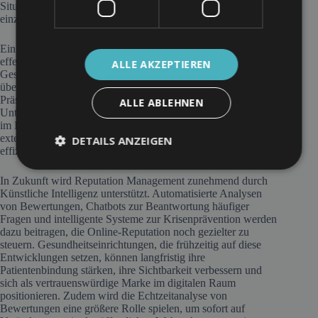
Situationen sowie die Möglichkeit, rechtliche Schritte
einzuleiten, sind wichtige Aspekte des Reputationsschutzes.
Ein weiteres Problem stellt der hohe Zeitaufwand dar, den
effektives Reputation Management erfordert.
ALLE AKZEPTIEREN
Gesundheitsdienstleister müssen regelmäßig Bewertungen
überwachen, auf Patientenfeedback reagieren und ihre Online-
Präsenz pflegen. Ohne ein strukturiertes System oder externe
ALLE ABLEHNEN
Unterstützung kann es schwierig sein, alle relevanten Kanäle
im Blick zu behalten. Spezialisierte Softwarelösungen oder
externe Agenturen können dabei helfen, den Prozess
DETAILS ANZEIGEN
effizienter zu gestalten.
In Zukunft wird Reputation Management zunehmend durch
Künstliche Intelligenz unterstützt. Automatisierte Analysen
von Bewertungen, Chatbots zur Beantwortung häufiger
Fragen und intelligente Systeme zur Krisenprävention werden
dazu beitragen, die Online-Reputation noch gezielter zu
steuern. Gesundheitseinrichtungen, die frühzeitig auf diese
Entwicklungen setzen, können langfristig ihre
Patientenbindung stärken, ihre Sichtbarkeit verbessern und
sich als vertrauenswürdige Marke im digitalen Raum
positionieren. Zudem wird die Echtzeitanalyse von
Bewertungen eine größere Rolle spielen, um sofort auf