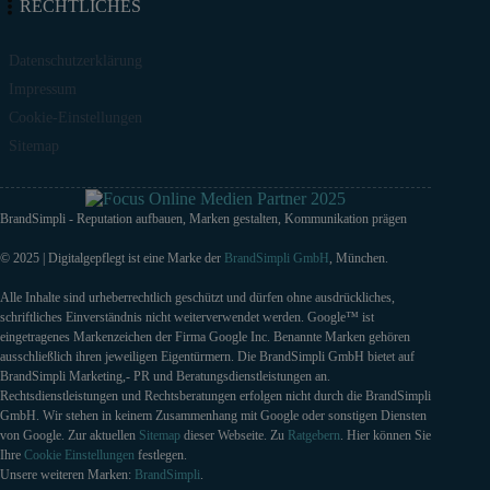
RECHTLICHES
Datenschutzerklärung
Impressum
Cookie-Einstellungen
Sitemap
BrandSimpli - Reputation aufbauen, Marken gestalten, Kommunikation prägen
© 2025 | Digitalgepflegt ist eine Marke der
BrandSimpli GmbH
, München.
Alle Inhalte sind urheberrechtlich geschützt und dürfen ohne ausdrückliches,
schriftliches Einverständnis nicht weiterverwendet werden. Google™ ist
eingetragenes Markenzeichen der Firma Google Inc. Benannte Marken gehören
ausschließlich ihren jeweiligen Eigentürmern. Die BrandSimpli GmbH bietet auf
BrandSimpli Marketing,- PR und Beratungsdienstleistungen an.
Rechtsdienstleistungen und Rechtsberatungen erfolgen nicht durch die BrandSimpli
GmbH. Wir stehen in keinem Zusammenhang mit Google oder sonstigen Diensten
von Google. Zur aktuellen
Sitemap
dieser Webseite. Zu
Ratgebern
. Hier können Sie
Ihre
Cookie Einstellungen
festlegen.
Unsere weiteren Marken:
BrandSimpli
.