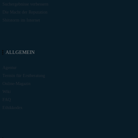
Suchergebnisse verbessern
Die Macht der Reputation
Shitstorm im Internet
ALLGEMEIN
Agentur
Termin für Erstberatung
Online-Magazin
Wiki
FAQ
Ethikkodex