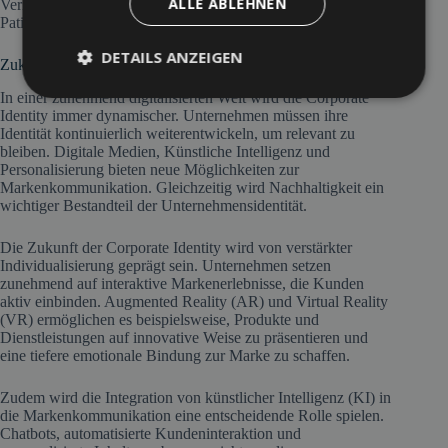
ALLE ABLEHNEN
Verhalten der Mitarbeiter entscheidend, um das Vertrauen der
Patienten zu stärken und eine positive Reputation zu fördern.
DETAILS ANZEIGEN
Zukunft der Corporate Identity
In einer zunehmend digitalisierten Welt wird die Corporate
Identity immer dynamischer. Unternehmen müssen ihre
Identität kontinuierlich weiterentwickeln, um relevant zu
bleiben. Digitale Medien, Künstliche Intelligenz und
Personalisierung bieten neue Möglichkeiten zur
Markenkommunikation. Gleichzeitig wird Nachhaltigkeit ein
wichtiger Bestandteil der Unternehmensidentität.
Die Zukunft der Corporate Identity wird von verstärkter
Individualisierung geprägt sein. Unternehmen setzen
zunehmend auf interaktive Markenerlebnisse, die Kunden
aktiv einbinden. Augmented Reality (AR) und Virtual Reality
(VR) ermöglichen es beispielsweise, Produkte und
Dienstleistungen auf innovative Weise zu präsentieren und
eine tiefere emotionale Bindung zur Marke zu schaffen.
Zudem wird die Integration von künstlicher Intelligenz (KI) in
die Markenkommunikation eine entscheidende Rolle spielen.
Chatbots, automatisierte Kundeninteraktion und