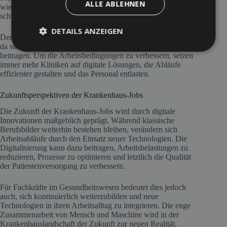
ALLE ABLEHNEN
wie die psychische Belastung durch den Umgang mit
schwerkranken Patienten.
DETAILS ANZEIGEN
Dennoch empfinden viele Mitarbeiter ihre Arbeit als erfüllend,
da sie direkt zur Genesung und zum Wohl der Patienten
beitragen. Um die Arbeitsbedingungen zu verbessern, setzen
immer mehr Kliniken auf digitale Lösungen, die Abläufe
effizienter gestalten und das Personal entlasten.
Zukunftsperspektiven der Krankenhaus-Jobs
Die Zukunft der Krankenhaus-Jobs wird durch digitale
Innovationen maßgeblich geprägt. Während klassische
Berufsbilder weiterhin bestehen bleiben, verändern sich
Arbeitsabläufe durch den Einsatz neuer Technologien. Die
Digitalisierung kann dazu beitragen, Arbeitsbelastungen zu
reduzieren, Prozesse zu optimieren und letztlich die Qualität
der Patientenversorgung zu verbessern.
Für Fachkräfte im Gesundheitswesen bedeutet dies jedoch
auch, sich kontinuierlich weiterzubilden und neue
Technologien in ihren Arbeitsalltag zu integrieren. Die enge
Zusammenarbeit von Mensch und Maschine wird in der
Krankenhauslandschaft der Zukunft zur neuen Realität.