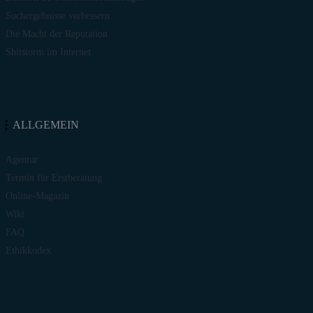
Suchergebnisse verbessern
Die Macht der Reputation
Shitstorm im Internet
ALLGEMEIN
Agentur
Termin für Erstberatung
Online-Magazin
Wiki
FAQ
Ethikkodex