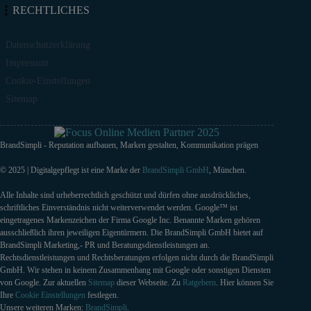
RECHTLICHES
Datenschutzerklärung
Impressum
Cookie-Einstellungen
Sitemap
BrandSimpli - Reputation aufbauen, Marken gestalten, Kommunikation prägen
© 2025 | Digitalgepflegt ist eine Marke der
BrandSimpli GmbH
, München.
Alle Inhalte sind urheberrechtlich geschützt und dürfen ohne ausdrückliches,
schriftliches Einverständnis nicht weiterverwendet werden. Google™ ist
eingetragenes Markenzeichen der Firma Google Inc. Benannte Marken gehören
ausschließlich ihren jeweiligen Eigentürmern. Die BrandSimpli GmbH bietet auf
BrandSimpli Marketing,- PR und Beratungsdienstleistungen an.
Rechtsdienstleistungen und Rechtsberatungen erfolgen nicht durch die BrandSimpli
GmbH. Wir stehen in keinem Zusammenhang mit Google oder sonstigen Diensten
von Google. Zur aktuellen
Sitemap
dieser Webseite. Zu
Ratgebern
. Hier können Sie
Ihre
Cookie Einstellungen
festlegen.
Unsere weiteren Marken:
BrandSimpli
.