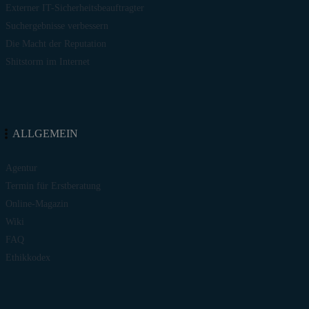
Externer IT-Sicherheitsbeauftragter
Suchergebnisse verbessern
Die Macht der Reputation
Shitstorm im Internet
ALLGEMEIN
Agentur
Termin für Erstberatung
Online-Magazin
Wiki
FAQ
Ethikkodex