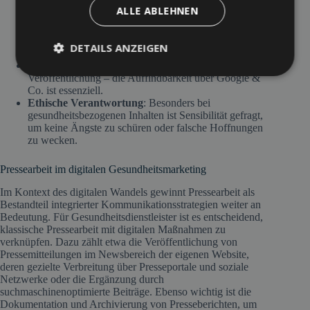
entscheidend.
ALLE ABLEHNEN
Verlust der Kontrolle
: Nach Versand einer Mitteilung
liegt die redaktionelle Verantwortung bei der Presse –
Inhalte können gekürzt, verändert oder anders gewichtet
DETAILS ANZEIGEN
werden.
Digitale Sichtbarkeit
: Pressearbeit endet nicht bei der
Veröffentlichung – die Auffindbarkeit über Google &
Co. ist essenziell.
Ethische Verantwortung
: Besonders bei
gesundheitsbezogenen Inhalten ist Sensibilität gefragt,
um keine Ängste zu schüren oder falsche Hoffnungen
zu wecken.
Pressearbeit im digitalen Gesundheitsmarketing
Im Kontext des digitalen Wandels gewinnt Pressearbeit als
Bestandteil integrierter Kommunikationsstrategien weiter an
Bedeutung. Für Gesundheitsdienstleister ist es entscheidend,
klassische Pressearbeit mit digitalen Maßnahmen zu
verknüpfen. Dazu zählt etwa die Veröffentlichung von
Pressemitteilungen im Newsbereich der eigenen Website,
deren gezielte Verbreitung über Presseportale und soziale
Netzwerke oder die Ergänzung durch
suchmaschinenoptimierte Beiträge. Ebenso wichtig ist die
Dokumentation und Archivierung von Presseberichten, um