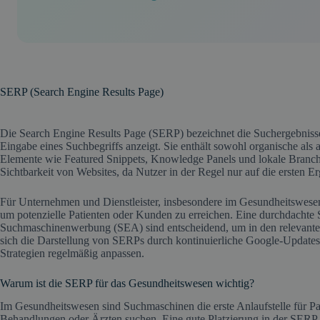
SERP (Search Engine Results Page)
Die Search Engine Results Page (SERP) bezeichnet die Suchergebniss
Eingabe eines Suchbegriffs anzeigt. Sie enthält sowohl organische als
Elemente wie Featured Snippets, Knowledge Panels und lokale Branche
Sichtbarkeit von Websites, da Nutzer in der Regel nur auf die ersten Er
Für Unternehmen und Dienstleister, insbesondere im Gesundheitswesen,
um potenzielle Patienten oder Kunden zu erreichen. Eine durchdacht
Suchmaschinenwerbung (SEA) sind entscheidend, um in den relevanten
sich die Darstellung von SERPs durch kontinuierliche Google-Updates
Strategien regelmäßig anpassen.
Warum ist die SERP für das Gesundheitswesen wichtig?
Im Gesundheitswesen sind Suchmaschinen die erste Anlaufstelle für P
Behandlungen oder Ärzten suchen. Eine gute Platzierung in der SERP en