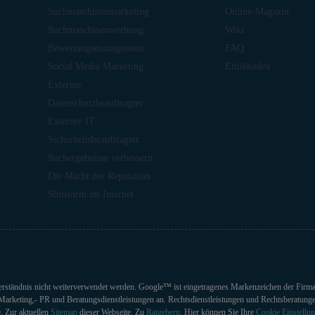
Suchmaschinenmarketing
Online-Magazin
Suchmaschinenwerbung
Wiki
Bewertungsmanagement
FAQ
Social Media Marketing
Ethikkodex
Externer
Datenschutzbeauftragter
Externer IT-
Sicherheitsbeauftragter
Suchergebnisse verbessern
Die Macht der Reputation
Shitstorm im Internet
Einverständnis nicht weiterverwendet werden. Google™ ist eingetragenes Markenzeichen der Fi
Marketing,- PR und Beratungsdienstleistungen an. Rechtsdienstleistungen und Rechtsberatunge
 Zur aktuellen
Sitemap
dieser Webseite. Zu
Ratgebern
. Hier können Sie Ihre
Cookie Einstellu