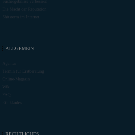
Suchergebnisse verbessern
Die Macht der Reputation
Shitstorm im Internet
ALLGEMEIN
Agentur
Termin für Erstberatung
Online-Magazin
Wiki
FAQ
Ethikkodex
RECHTLICHES