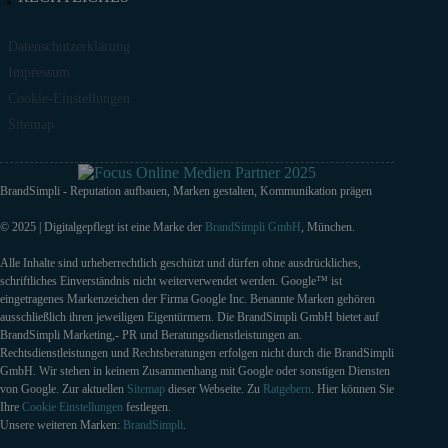
Datenschutzerklärung
Impressum
Cookie-Einstellungen
Sitemap
BrandSimpli - Reputation aufbauen, Marken gestalten, Kommunikation prägen
© 2025 | Digitalgepflegt ist eine Marke der
BrandSimpli GmbH
, München.
Alle Inhalte sind urheberrechtlich geschützt und dürfen ohne ausdrückliches,
schriftliches Einverständnis nicht weiterverwendet werden. Google™ ist
eingetragenes Markenzeichen der Firma Google Inc. Benannte Marken gehören
ausschließlich ihren jeweiligen Eigentürmern. Die BrandSimpli GmbH bietet auf
BrandSimpli Marketing,- PR und Beratungsdienstleistungen an.
Rechtsdienstleistungen und Rechtsberatungen erfolgen nicht durch die BrandSimpli
GmbH. Wir stehen in keinem Zusammenhang mit Google oder sonstigen Diensten
von Google. Zur aktuellen
Sitemap
dieser Webseite. Zu
Ratgebern
. Hier können Sie
Ihre
Cookie Einstellungen
festlegen.
Unsere weiteren Marken:
BrandSimpli
.