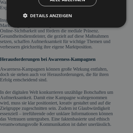
Wahrnehmung und positionieren Gesundheitsdienstleister als
Experten in ihrem Bereich.
DETAILS ANZEIGEN
Insgesamt verbinden Awareness-Kampagnen strategisches
Marketing mit glaubwürdiger Kommunikation, stärken die
Online-Sichtbarkeit und fördern die mediale Präsenz.
Gesundheitsdienstleister, die gezielt auf diese Maßnahmen
setzen, schaffen Aufmerksamkeit für wichtige Themen und
verbessern gleichzeitig ihre eigene Marktposition.
Herausforderungen bei Awareness-Kampagnen
Awareness-Kampagnen können große Wirkung entfalten,
doch sie stehen auch vor Herausforderungen, die für ihren
Erfolg entscheidend sind.
In der digitalen Welt konkurrieren unzählige Botschaften um
Aufmerksamkeit. Damit eine Kampagne wahrgenommen
wird, muss sie klar positioniert, kreativ gestaltet und auf die
Zielgruppe zugeschnitten sein. Zudem ist Glaubwürdigkeit
essenziell – irreführende oder unklare Informationen können
das Vertrauen untergraben. Eine faktenbasierte und ethisch
verantwortungsvolle Kommunikation ist daher unerlässlich.