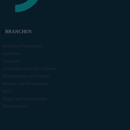
BRANCHEN
Ambulante Pflegedienste
Apotheken
Arztpraxen
Gesundheits-Apps und -Software
Krankenhäuser und Kliniken
Medizin- und Pflegetechnik
MVZ
Pflege- und Seniorenheime
Pharmabranche