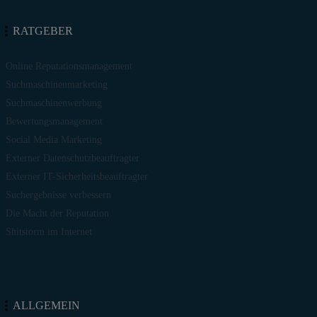
RATGEBER
Online Reputationsmanagement
Suchmaschinenmarketing
Suchmaschinenwerbung
Bewertungsmanagement
Social Media Marketing
Externer Datenschutzbeauftragter
Externer IT-Sicherheitsbeauftragter
Suchergebnisse verbessern
Die Macht der Reputation
Shitstorm im Internet
ALLGEMEIN