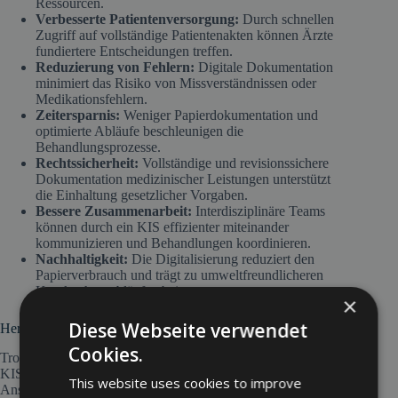
Ressourcen.
Verbesserte Patientenversorgung:
Durch schnellen
Zugriff auf vollständige Patientenakten können Ärzte
fundiertere Entscheidungen treffen.
Reduzierung von Fehlern:
Digitale Dokumentation
minimiert das Risiko von Missverständnissen oder
Medikationsfehlern.
Zeitersparnis:
Weniger Papierdokumentation und
optimierte Abläufe beschleunigen die
Behandlungsprozesse.
Rechtssicherheit:
Vollständige und revisionssichere
Dokumentation medizinischer Leistungen unterstützt
die Einhaltung gesetzlicher Vorgaben.
Bessere Zusammenarbeit:
Interdisziplinäre Teams
können durch ein KIS effizienter miteinander
kommunizieren und Behandlungen koordinieren.
Nachhaltigkeit:
Die Digitalisierung reduziert den
Papierverbrauch und trägt zu umweltfreundlicheren
Krankenhausabläufen bei.
×
Diese Webseite verwendet
Herausforderungen bei der Implementierung
Cookies.
Trotz der vielen Vorteile gibt es bei der Implementierung eines
KIS Herausforderungen. Dazu gehören hohe
This website uses cookies to improve
Anschaffungskosten, aufwendige Schulungen des Personals