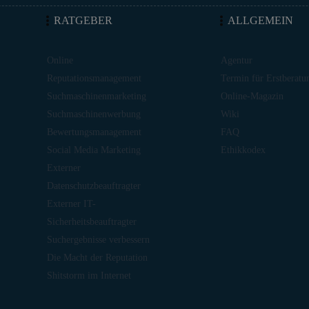
RATGEBER
ALLGEMEIN
Online
Agentur
Reputationsmanagement
Termin für Erstberatu
Suchmaschinenmarketing
Online-Magazin
Suchmaschinenwerbung
Wiki
Bewertungsmanagement
FAQ
Social Media Marketing
Ethikkodex
Externer
Datenschutzbeauftragter
Externer IT-
Sicherheitsbeauftragter
Suchergebnisse verbessern
Die Macht der Reputation
Shitstorm im Internet