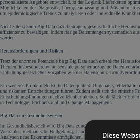
personalisierte Angebote entwickelt, in der Logistik Lieferketten opti
Möglichkeiten der Diagnostik, Therapieanpassung und Präventionsfor
um epidemiologische Trends zu analysieren oder individuelle Krankheit
Nicht zuletzt kann Big Data dazu beitragen, gesellschaftliche Herau
effizienter zu bewältigen, indem riesige Datenmengen systematisch aus
werden.
Herausforderungen und Risiken
Trotz der enormen Potenziale birgt Big Data auch erhebliche Herausfo
Themen, insbesondere wenn sensible personenbezogene Daten verarbei
Einhaltung gesetzlicher Vorgaben wie der Datenschutz-Grundverordnu
Ein weiteres Problemfeld ist die Datenqualität: Ungenaue, fehlerhafte
und riskanten Entscheidungen führen. Zudem stellt sich die ethische F
Entscheidungsfindungen nachvollziehbar bleiben. Schließlich erfordert 
in Technologie, Fachpersonal und Change-Management.
Big Data im Gesundheitswesen
Im Gesundheitsbereich wird Big Data zunehmend als Motor für Innova
Wearables, medizinische Bildgebung, Laboranalysen und Patientenfeed
Diese Webse
Analysen neue Erkenntnisse ermöglichen. Beispielsweise können Behan