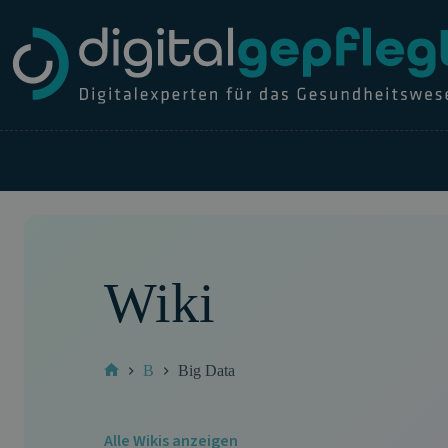
Zum
Inhalt
springen
Wiki
B
Big Data
Start
Alle Wikis anzeigen