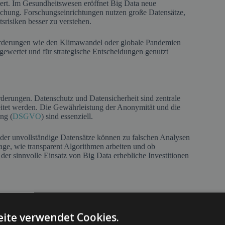
miert. Im Gesundheitswesen eröffnet Big Data neue
schung. Forschungseinrichtungen nutzen große Datensätze,
srisiken besser zu verstehen.
sforderungen wie den Klimawandel oder globale Pandemien
gewertet und für strategische Entscheidungen genutzt
rderungen. Datenschutz und Datensicherheit sind zentrale
tet werden. Die Gewährleistung der Anonymität und die
ng (
DSGVO
) sind essenziell.
 oder unvollständige Datensätze können zu falschen Analysen
rage, wie transparent Algorithmen arbeiten und ob
der sinnvolle Einsatz von Big Data erhebliche Investitionen
tionen angesehen. Elektronische Gesundheitsakten,
back liefern enorme Datenmengen, die durch intelligente
ite verwendet Cookies.
dlungsverläufe besser vorhergesagt, individuelle