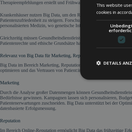
Therapieempfehlungen erstellt und Frühwarnsysteme für Epidemien en
This website uses
cookies in accord
Krankenhäuser nutzen Big Data, um den Ressourceneinsatz effizienter 
Patientenzufriedenheit zu steigern. Forschungseinrichtungen profitie
Unbeding
personalisierten Medizin, wo genetische Informationen helfen, maßges
erforderli
Gleichzeitig müssen Gesundheitsdienstleister besonders sorgfältig mit
Patientenrechte und ethische Grundsätze haben höchste Priorität.
Relevanz von Big Data für Marketing, Reputation, SEO und PR im Ge
DETAILS ANZ
Big Data im Bereich Marketing, Reputation Management, SEO und PR bi
optimieren und das Vertrauen von Patient:innen gezielt aufzubauen.
Marketing
Durch die Analyse großer Datenmengen können Gesundheitsdienstleiste
Bedürfnisse gewinnen. Kampagnen lassen sich personalisieren, Budgets
Patientenerwartungen zuschneiden. Big Data unterstützt bei der Opt
datenbasierte Erfolgsmessung.
Reputation
Im Bereich Online-Reputation ermöglicht Big Data das frühzeitige Er