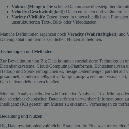
Volume (Menge):
Die schiere Datenmasse übersteigt herkömmli
Velocity (Geschwindigkeit):
Daten entstehen und verändern sich
Variety (Vielfalt):
Daten liegen in unterschiedlichsten Formaten 
unstrukturierten Text-, Bild- oder Videodateien.
Manche Definitionen ergänzen noch
Veracity (Wahrhaftigkeit)
und
V
Datenqualität und dem tatsächlichen Nutzen zu betonen.
Technologien und Methoden
Zur Bewältigung von Big Data kommen spezialisierte Technologien und
Datenbanksysteme, Cloud-Computing-Plattformen, Echtzeitanalysen 
Hadoop und Spark ermöglichen es, riesige Datenmengen parallel auf vi
gesammelt, sondern intelligent verknüpft, ausgewertet und visualisier
Geschäftsmodelle zu erschließen.
Moderne Analysemethoden wie Predictive Analytics, Text Mining oder
den scheinbar chaotischen Datenströmen verwertbare Informationen z
Intelligenz (KI) gesetzt, um Muster zu erkennen, Vorhersagen zu tref
Bedeutung und Nutzen
Big Data revolutioniert zahlreiche Branchen. Im Finanzsektor werden 