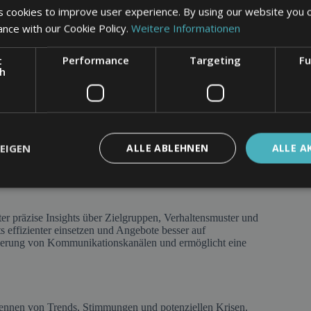
twickelt werden.
 cookies to improve user experience. By using our website you c
ance with our Cookie Policy.
Weitere Informationen
zu planen, Wartezeiten zu reduzieren und
ren von groß angelegten Datensammlungen, etwa in der
t
Performance
Targeting
Fu
chneiderte Therapien zu entwickeln.
ch
 den sensiblen Patientendaten umgehen. Datensicherheit,
sundheitsbereich
EIGEN
ALLE ABLEHNEN
ALLE A
etet wertvolle Möglichkeiten, die digitale Präsenz zu
r präzise Insights über Zielgruppen, Verhaltensmuster und
 effizienter einsetzen und Angebote besser auf
imierung von Kommunikationskanälen und ermöglicht eine
kennen von Trends, Stimmungen und potenziellen Krisen.