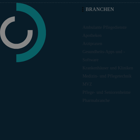
BRANCHEN
Ambulante Pflegedienste
Apotheken
Arztpraxen
Gesundheits-Apps und -
Software
Krankenhäuser und Kliniken
Medizin- und Pflegetechnik
MVZ
Pflege- und Seniorenheime
Pharmabranche