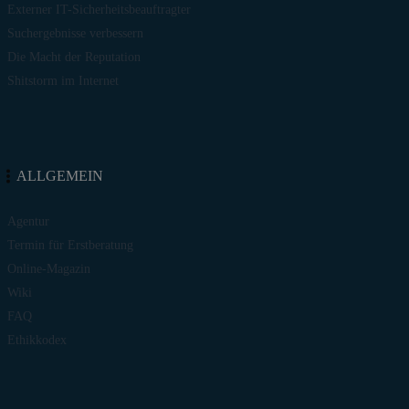
Externer IT-Sicherheitsbeauftragter
Suchergebnisse verbessern
Die Macht der Reputation
Shitstorm im Internet
ALLGEMEIN
Agentur
Termin für Erstberatung
Online-Magazin
Wiki
FAQ
Ethikkodex