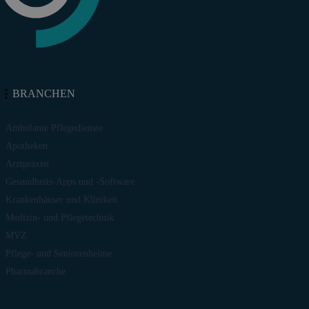
BRANCHEN
Ambulante Pflegedienste
Apotheken
Arztpraxen
Gesundheits-Apps und -Software
Krankenhäuser und Kliniken
Medizin- und Pflegetechnik
MVZ
Pflege- und Seniorenheime
Pharmabranche