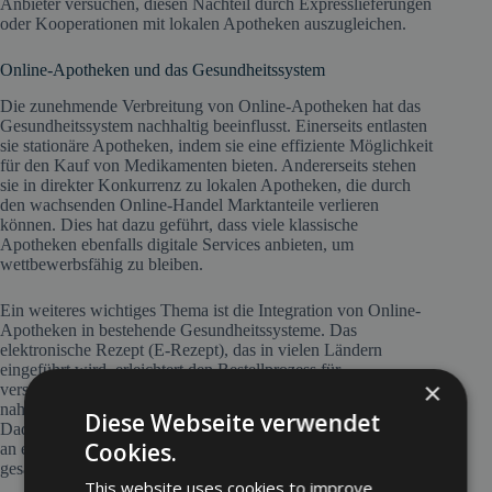
Anbieter versuchen, diesen Nachteil durch Expresslieferungen
oder Kooperationen mit lokalen Apotheken auszugleichen.
Online-Apotheken und das Gesundheitssystem
Die zunehmende Verbreitung von Online-Apotheken hat das
Gesundheitssystem nachhaltig beeinflusst. Einerseits entlasten
sie stationäre Apotheken, indem sie eine effiziente Möglichkeit
für den Kauf von Medikamenten bieten. Andererseits stehen
sie in direkter Konkurrenz zu lokalen Apotheken, die durch
den wachsenden Online-Handel Marktanteile verlieren
können. Dies hat dazu geführt, dass viele klassische
Apotheken ebenfalls digitale Services anbieten, um
wettbewerbsfähig zu bleiben.
Ein weiteres wichtiges Thema ist die Integration von Online-
Apotheken in bestehende Gesundheitssysteme. Das
elektronische Rezept (E-Rezept), das in vielen Ländern
eingeführt wird, erleichtert den Bestellprozess für
×
verschreibungspflichtige Medikamente und ermöglicht eine
nahtlose Anbindung an digitale Gesundheitsplattformen.
Diese Webseite verwendet
Dadurch können Patienten ihre Rezepte direkt von ihrem Arzt
Cookies.
an eine Online-Apotheke übermitteln lassen, was den
gesamten Ablauf effizienter gestaltet.
This website uses cookies to improve