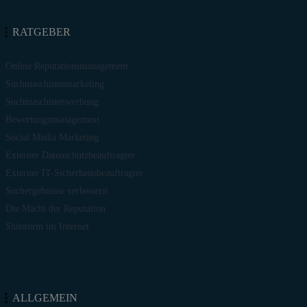
RATGEBER
Online Reputationsmanagement
Suchmaschinenmarketing
Suchmaschinenwerbung
Bewertungsmanagement
Social Media Marketing
Externer Datenschutzbeauftragter
Externer IT-Sicherheitsbeauftragter
Suchergebnisse verbessern
Die Macht der Reputation
Shitstorm im Internet
ALLGEMEIN