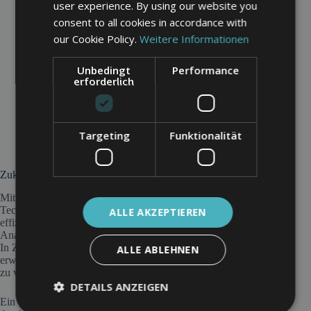
user experience. By using our website you
Datenschutz
: Der Umgang mit sensiblen Daten,
insbesondere im Gesundheits- oder Finanzbereich,
consent to all cookies in accordance with
erfordert hohe Sicherheitsstandards und die Einhaltung
our Cookie Policy.
Weitere Informationen
gesetzlicher Vorschriften wie der
DSGVO
.
Modellgenauigkeit
: Nicht alle Prognosen sind
Unbedingt
Performance
zuverlässig. Wenn Modelle falsch trainiert oder
erforderlich
fehlerhafte Daten verwendet werden, können
Fehlprognosen negative Folgen haben.
Ethische Fragen
: Predictive Analytics kann auch dazu
genutzt werden, um Menschen zu überwachen oder
Verhaltensweisen zu manipulieren. Unternehmen
Targeting
Funktionalität
müssen daher ethische Richtlinien beachten.
Zukunft von Predictive Analytics
Mit der Weiterentwicklung von KI und Big Data-
Technologien wird Predictive Analytics immer präziser und
ALLE AKZEPTIEREN
effizienter. Unternehmen investieren verstärkt in automatisierte
Analyseprozesse, um Echtzeit-Vorhersagen zu ermöglichen.
In Zukunft könnten noch genauere Algorithmen und
ALLE ABLEHNEN
erweiterte Datenquellen dazu beitragen, Vorhersagen weiter
zu verbessern und neue Einsatzmöglichkeiten zu erschließen.
DETAILS ANZEIGEN
Ein bedeutender Trend ist die Kombination von Predictive