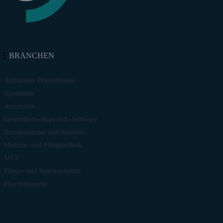
BRANCHEN
Ambulante Pflegedienste
Apotheken
Arztpraxen
Gesundheits-Apps und -Software
Krankenhäuser und Kliniken
Medizin- und Pflegetechnik
MVZ
Pflege- und Seniorenheime
Pharmabranche