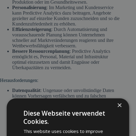
Produktion oder im Gesundheitswesen.
Personalisierung
: Im Marketing und Kundenservice
kann Predictive Analytics dazu beitragen, Angebote
gezielter auf einzelne Kunden zuzuschneiden und so die
Kundenzufriedenheit zu erhöhen.
Effizienzsteigerung
: Durch Automatisierung und
vorausschauende Planung können Unternehmen
schneller auf Marktveränderungen reagieren und ihre
Wettbewerbsfähigkeit verbessern.
Bessere Ressourcenplanung
: Predictive Analytics
ermöglicht es, Personal, Material und Infrastruktur
optimal einzusetzen und damit Engpässe oder
Überkapazitäten zu vermeiden.
Herausforderungen:
Datenqualität
: Ungenaue oder unvollständige Daten
können Vorhersagen verfälschen und zu falschen
Entscheidungen führen. Unternehmen müssen daher in
×
eine zuverlässige Datenaufbereitung investieren.
Diese Webseite verwendet
Komplexität
: Die Implementierung von Predictive-
Analytics-Lösungen erfordert spezialisierte Fachkräfte
Cookies.
und leistungsstarke Systeme. Der Fachkräftemangel im
Bereich Data Science kann Unternehmen vor
This website uses cookies to improve
Herausforderungen stellen.