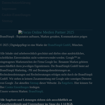
Datenschutzerklärung
Impressum
Cookie-Einstellungen
Sitemap
BrandSimpli - Reputation aufbauen, Marken gestalten, Kommunikation prägen
© 2025 | Digitalgepflegt ist eine Marke der
BrandSimpli GmbH
, München.
Alle Inhalte sind urheberrechtlich geschützt und dürfen ohne ausdrückliches,
schriftliches Einverständnis nicht weiterverwendet werden. Google™ ist
eingetragenes Markenzeichen der Firma Google Inc. Benannte Marken gehören
ausschließlich ihren jeweiligen Eigentürmern. Die BrandSimpli GmbH bietet auf
BrandSimpli Marketing,- PR und Beratungsdienstleistungen an.
Rechtsdienstleistungen und Rechtsberatungen erfolgen nicht durch die BrandSimpli
GmbH. Wir stehen in keinem Zusammenhang mit Google oder sonstigen Diensten
von Google. Zur aktuellen
Sitemap
dieser Webseite. Zu
Ratgebern
. Hier können Sie
Ihre
Cookie Einstellungen
festlegen.
Unsere weiteren Marken:
BrandSimpli
.
Alle Angebote und Leistungen richten sich ausschließlich an
Gewerbetreibende und Unternehmer im Sinne des § 14 BGB.