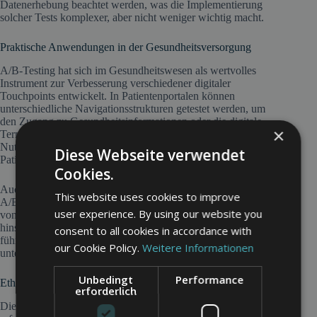
Datenerhebung beachtet werden, was die Implementierung
solcher Tests komplexer, aber nicht weniger wichtig macht.
Praktische Anwendungen in der Gesundheitsversorgung
A/B-Testing hat sich im Gesundheitswesen als wertvolles
Instrument zur Verbesserung verschiedener digitaler
Touchpoints entwickelt. In Patientenportalen können
unterschiedliche Navigationsstrukturen getestet werden, um
den Zugang zu Gesundheitsinformationen oder die digitale
×
Terminbuchung zu optimieren. Die Analyse des
Nutzerverhaltens zeigt dabei deutlich, welche Variante die
Diese Webseite verwendet
Patientenzufriedenheit steigert und die Abbruchrate reduziert.
Cookies.
Auch bei der Gestaltung von Aufklärungsmaterialien leistet
This website uses cookies to improve
A/B-Testing wertvolle Dienste. Verschiedene Visualisierungen
user experience. By using our website you
von Behandlungsmethoden oder Erkrankungsbildern können
hinsichtlich ihrer Verständlichkeit verglichen werden. Dies
consent to all cookies in accordance with
führt nachweislich zu einer besseren Patientenaufklärung und
our Cookie Policy.
Weitere Informationen
unterstützt die informierte Entscheidungsfindung.
Unbedingt
Performance
Ethische Überlegungen und Regulatorische Aspekte
erforderlich
Die Durchführung von A/B-Tests im Gesundheitswesen