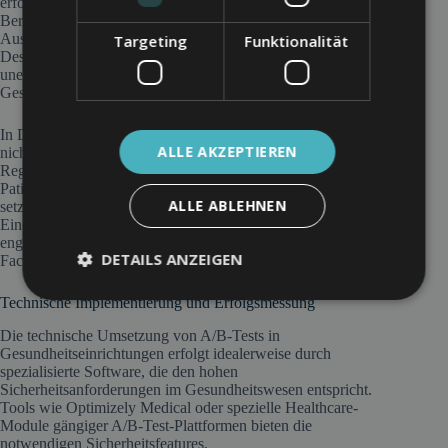
erfordert besondere Sensibilität. Anders als in kommerziellen
Bereichen können Entscheidungen hier unmittelbare
Auswirkungen auf das Wohlbefinden der Patienten haben.
Targeting
Funktionalität
Deshalb ist eine ethische Bewertung der Testvarianten
unerlässlich, um sicherzustellen, dass keine Variante die
Gesundheitsversorgung beeinträchtigt.
In Deutschland müssen A/B-Tests im medizinischen Kontext
ALLE AKZEPTIEREN
nicht nur die DSGVO beachten, sondern auch spezifische
Regelungen des Gesundheitswesens. Das
Patientendatengesetz und branchenspezifische Regulierungen
ALLE ABLEHNEN
setzen klare Grenzen für die Datenerhebung und -auswertung.
Eine rechtskonforme Implementierung erfordert daher die
enge Zusammenarbeit zwischen Datenschutzbeauftragten, IT-
DETAILS ANZEIGEN
Fachleuten und medizinischem Personal.
Technische Implementierung und Erfolgsmessung
Die technische Umsetzung von A/B-Tests in
Gesundheitseinrichtungen erfolgt idealerweise durch
spezialisierte Software, die den hohen
Sicherheitsanforderungen im Gesundheitswesen entspricht.
Tools wie Optimizely Medical oder spezielle Healthcare-
Module gängiger A/B-Test-Plattformen bieten die
notwendigen Sicherheitsfeatures.