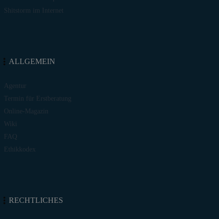
Shitstorm im Internet
ALLGEMEIN
Agentur
Termin für Erstberatung
Online-Magazin
Wiki
FAQ
Ethikkodex
RECHTLICHES