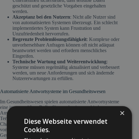
Unternehmen sicherstellen, dass sensible Daten
geschützt und gesetzliche Vorgaben eingehalten
werden.
Akzeptanz bei den Nutzern
: Nicht alle Nutzer sind
von automatisierten Systemen überzeugt. Ein schlecht
implementiertes System kann Frustration und
Unzufriedenheit hervorrufen.
Begrenzte Problemlösungsfähigkeit
: Komplexe oder
unvorhersehbare Anfragen können oft nicht adäquat
beantwortet werden und erfordern menschliches
Eingreifen.
Technische Wartung und Weiterentwicklung
:
Systeme müssen regelmäßig aktualisiert und verbessert
werden, um neue Anforderungen und sich ändernde
Nutzererwartungen zu erfüllen.
Automatisierte Antwortsysteme im Gesundheitswesen
Im Gesundheitswesen spielen automatisierte Antwortsysteme
eine immer größere Rolle. Sie werden in verschiedenen
×
Anwendungsbereichen eingesetzt, darunter
Terminvereinbarungen, Patientenberatung und medizinische
Diese Webseite verwendet
Chatbots. Ein Beispiel ist die automatisierte Erstbewertung
Cookies.
von Symptomen, bei der Nutzer Fragen zu ihrem
Gesundheitszustand beantworten und darauf basierend eine