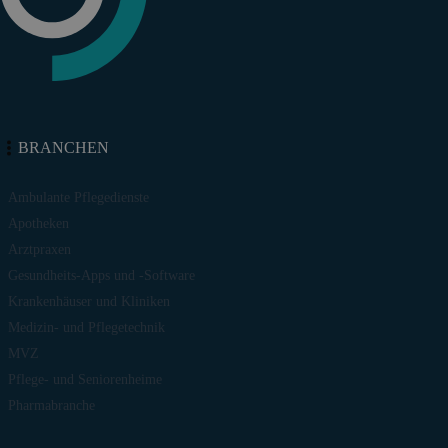
BRANCHEN
Ambulante Pflegedienste
Apotheken
Arztpraxen
Gesundheits-Apps und -Software
Krankenhäuser und Kliniken
Medizin- und Pflegetechnik
MVZ
Pflege- und Seniorenheime
Pharmabranche