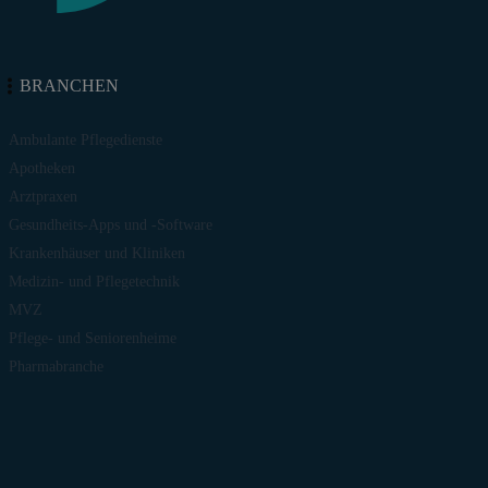
BRANCHEN
Ambulante Pflegedienste
Apotheken
Arztpraxen
Gesundheits-Apps und -Software
Krankenhäuser und Kliniken
Medizin- und Pflegetechnik
MVZ
Pflege- und Seniorenheime
Pharmabranche