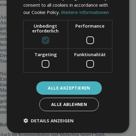
consent to all cookies in accordance with
essenziell, um autorisierte Zugriffe klar zu regeln.
our Cookie Policy.
Weitere Informationen
Ausfallsicherheit gehört ebenfalls zu den zentralen
Anforderungen. Medizinische Einrichtungen müssen
Unbedingt
Performance
garantieren, dass wichtige Informationen auch bei technischen
erforderlich
Störungen verfügbar bleiben – etwa durch Notfallpläne oder
redundante Systeme. Zudem kann eine enge Bindung an
bestimmte Anbieter (Vendor Lock-in) problematisch werden,
wenn flexible Schnittstellen oder Wechseloptionen fehlen.
Targeting
Funktionalität
Deshalb ist bei der Auswahl der Plattform auf offene
Standards zu achten.
Nicht zu unterschätzen ist der menschliche Faktor: Die
Einführung cloudbasierter Systeme erfordert Schulungen,
klare Kommunikation und oft auch begleitendes Change
ALLE AKZEPTIEREN
Management. Nur wenn das Personal die neuen Strukturen
versteht und akzeptiert, kann die Umstellung erfolgreich
gelingen. Ein professionelles Cloud-Konzept sollte daher in
ALLE ABLEHNEN
enger Abstimmung mit IT-Experten, Datenschutzbeauftragten
und gegebenenfalls juristischer Beratung erfolgen.
DETAILS ANZEIGEN
Relevanz für digitale Kommunikation und Marketing
Auch für Kommunikation und Marketing bietet Cloud-