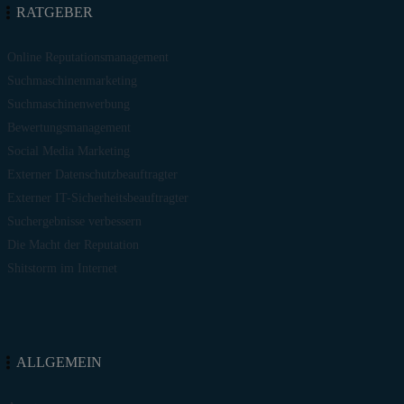
RATGEBER
Online Reputationsmanagement
Suchmaschinenmarketing
Suchmaschinenwerbung
Bewertungsmanagement
Social Media Marketing
Externer Datenschutzbeauftragter
Externer IT-Sicherheitsbeauftragter
Suchergebnisse verbessern
Die Macht der Reputation
Shitstorm im Internet
ALLGEMEIN