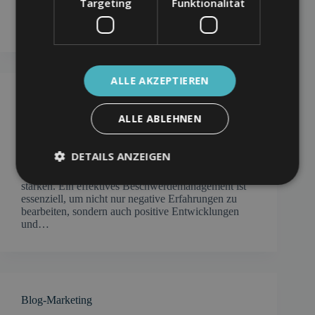
Targeting
Funktionalität
Zufriedenheit, Erwartungen und Erfahrungen der
Nutzer…
ALLE AKZEPTIEREN
Beschwerdemanagement
ALLE ABLEHNEN
Beschwerdemanagement bezeichnet den
systematischen Umgang mit Kunden- oder
Patientenbeschwerden, um Unzufriedenheit zu
DETAILS ANZEIGEN
minimieren, Servicequalität zu verbessern und
langfristige Kunden- oder Patientenbeziehungen zu
stärken. Ein effektives Beschwerdemanagement ist
essenziell, um nicht nur negative Erfahrungen zu
bearbeiten, sondern auch positive Entwicklungen
und…
Blog-Marketing