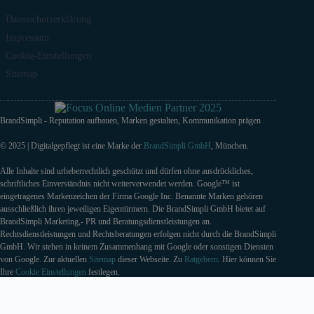
Datenschutzerklärung
Impressum
Cookie-Einstellungen
Sitemap
BrandSimpli - Reputation aufbauen, Marken gestalten, Kommunikation prägen
© 2025 | Digitalgepflegt ist eine Marke der
BrandSimpli GmbH
, München.
Alle Inhalte sind urheberrechtlich geschützt und dürfen ohne ausdrückliches,
schriftliches Einverständnis nicht weiterverwendet werden. Google™ ist
eingetragenes Markenzeichen der Firma Google Inc. Benannte Marken gehören
ausschließlich ihren jeweiligen Eigentürmern. Die BrandSimpli GmbH bietet auf
BrandSimpli Marketing,- PR und Beratungsdienstleistungen an.
Rechtsdienstleistungen und Rechtsberatungen erfolgen nicht durch die BrandSimpli
GmbH. Wir stehen in keinem Zusammenhang mit Google oder sonstigen Diensten
von Google. Zur aktuellen
Sitemap
dieser Webseite. Zu
Ratgebern
. Hier können Sie
Ihre
Cookie Einstellungen
festlegen.
Unsere weiteren Marken:
BrandSimpli
.
Alle Angebote und Leistungen richten sich ausschließlich an