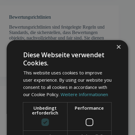
Bewertungsrichtlinien
Bewertungsrichtlinien sind festgelegte Regeln und
Standards, die sicherstellen, dass Bewertungen
objektiv, nachvollziehbar und fair sind. Sie dienen
als Leitfaden für Unternehmen, Plattformbetreiber
×
und Kunden, um die Authentizität und
Diese Webseite verwendet
Glaubwürdigkeit von Bewertungen zu
gewährleisten. Insbesondere in der digitalen Welt, in
Cookies.
der…
This website uses cookies to improve
user experience. By using our website you
consent to all cookies in accordance with
our Cookie Policy.
Weitere Informationen
Bewertungsanalyse
Die Bewertungsanalyse ist ein systematischer
Unbedingt
Performance
erforderlich
Prozess zur Sammlung, Auswertung und
Interpretation von Bewertungen, die von Kunden
oder Patienten über Produkte, Dienstleistungen oder
Einrichtungen abgegeben werden. Ziel dieser
Analyse ist es, wertvolle Einblicke in die