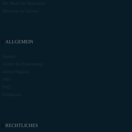
Die Macht der Reputation
Shitstorm im Internet
ALLGEMEIN
Agentur
Termin für Erstberatung
Online-Magazin
Wiki
FAQ
Ethikkodex
RECHTLICHES