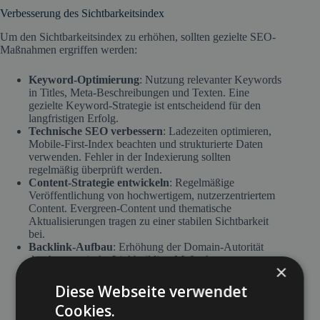
Verbesserung des Sichtbarkeitsindex
Um den Sichtbarkeitsindex zu erhöhen, sollten gezielte SEO-
Maßnahmen ergriffen werden:
Keyword-Optimierung
: Nutzung relevanter Keywords
in Titles, Meta-Beschreibungen und Texten. Eine
gezielte Keyword-Strategie ist entscheidend für den
langfristigen Erfolg.
Technische SEO verbessern
: Ladezeiten optimieren,
Mobile-First-Index beachten und strukturierte Daten
verwenden. Fehler in der Indexierung sollten
regelmäßig überprüft werden.
Content-Strategie entwickeln
: Regelmäßige
Veröffentlichung von hochwertigem, nutzerzentriertem
Content. Evergreen-Content und thematische
Aktualisierungen tragen zu einer stabilen Sichtbarkeit
bei.
Backlink-Aufbau
: Erhöhung der Domain-Autorität
durch strategische Linkbuilding-Maßnahmen,
×
insbesondere durch Gastbeiträge, Erwähnungen auf
themenrelevanten Websites und PR-Maßnahmen.
Diese Webseite verwendet
Interne Verlinkung optimieren
: Eine durchdachte
Cookies.
interne Verlinkungsstruktur hilft Suchmaschinen, die