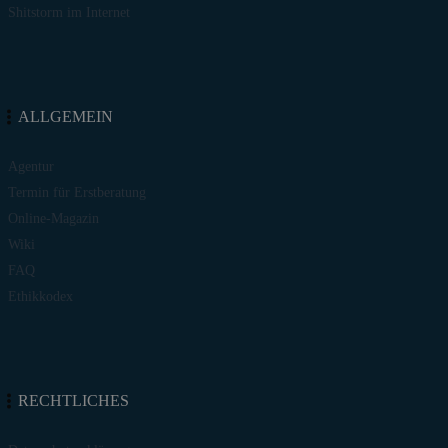
Shitstorm im Internet
ALLGEMEIN
Agentur
Termin für Erstberatung
Online-Magazin
Wiki
FAQ
Ethikkodex
RECHTLICHES