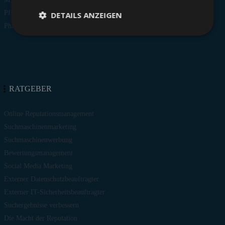
Pflege- und Seniorenheime
DETAILS ANZEIGEN
Pharmabranche
RATGEBER
Online Reputationsmanagement
Suchmaschinenmarketing
Suchmaschinenwerbung
Bewertungsmanagement
Social Media Marketing
Externer Datenschutzbeauftragter
Externer IT-Sicherheitsbeauftragter
Suchergebnisse verbessern
Die Macht der Reputation