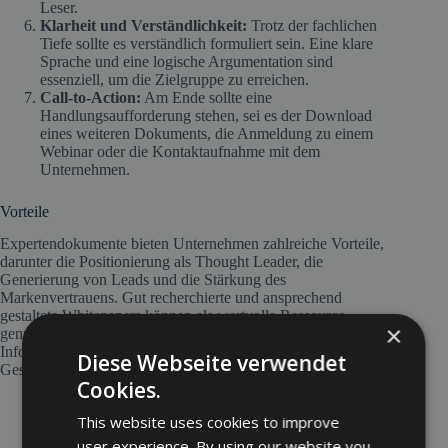
Leser.
Klarheit und Verständlichkeit:
Trotz der fachlichen
Tiefe sollte es verständlich formuliert sein. Eine klare
Sprache und eine logische Argumentation sind
essenziell, um die Zielgruppe zu erreichen.
Call-to-Action:
Am Ende sollte eine
Handlungsaufforderung stehen, sei es der Download
eines weiteren Dokuments, die Anmeldung zu einem
Webinar oder die Kontaktaufnahme mit dem
Unternehmen.
Vorteile
Expertendokumente bieten Unternehmen zahlreiche Vorteile,
darunter die Positionierung als Thought Leader, die
Generierung von Leads und die Stärkung des
Markenvertrauens. Gut recherchierte und ansprechend
gestaltete Whitepapers können als wertvolle Ressource
×
genutzt werden, um die Zielgruppe gezielt mit relevanten
Informationen zu versorgen und langfristige
Diese Webseite verwendet
Geschäftsbeziehungen aufzubauen.
Cookies.
Lead-Generierung:
Whitepapers können als
This website uses cookies to improve
Download gegen die Angabe von Kontaktdaten
user experience. By using our website you
bereitgestellt werden, wodurch Unternehmen