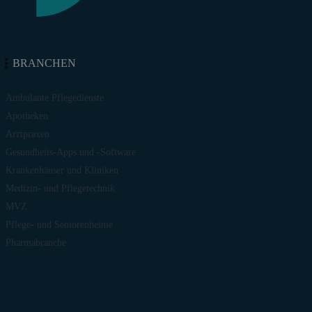
BRANCHEN
Ambulante Pflegedienste
Apotheken
Arztpraxen
Gesundheits-Apps und -Software
Krankenhäuser und Kliniken
Medizin- und Pflegetechnik
MVZ
Pflege- und Seniorenheime
Pharmabranche