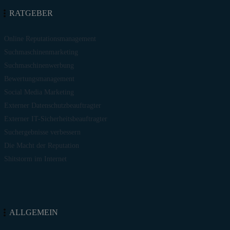
RATGEBER
Online Reputationsmanagement
Suchmaschinenmarketing
Suchmaschinenwerbung
Bewertungsmanagement
Social Media Marketing
Externer Datenschutzbeauftragter
Externer IT-Sicherheitsbeauftragter
Suchergebnisse verbessern
Die Macht der Reputation
Shitstorm im Internet
ALLGEMEIN