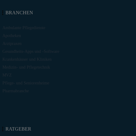
BRANCHEN
Ambulante Pflegedienste
Apotheken
Arztpraxen
Gesundheits-Apps und -Software
Krankenhäuser und Kliniken
Medizin- und Pflegetechnik
MVZ
Pflege- und Seniorenheime
Pharmabranche
RATGEBER