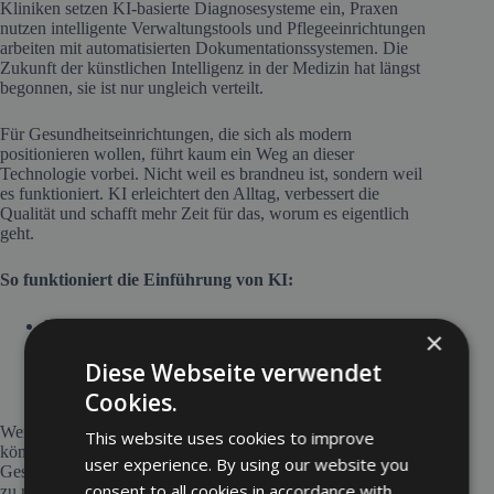
Kliniken setzen KI-basierte Diagnosesysteme ein, Praxen
nutzen intelligente Verwaltungstools und Pflegeeinrichtungen
arbeiten mit automatisierten Dokumentationssystemen. Die
Zukunft der künstlichen Intelligenz in der Medizin hat längst
begonnen, sie ist nur ungleich verteilt.
Für Gesundheitseinrichtungen, die sich als modern
positionieren wollen, führt kaum ein Weg an dieser
Technologie vorbei. Nicht weil es brandneu ist, sondern weil
es funktioniert. KI erleichtert den Alltag, verbessert die
Qualität und schafft mehr Zeit für das, worum es eigentlich
geht.
So funktioniert die Einführung von KI:
Klarer Kommunikation über Nutzen und Grenzen
×
Schrittweiser Integration statt Komplettumstellung
Schulung aller Beteiligten
Diese Webseite verwendet
Kontinuierlicher Evaluierung
Cookies.
Wer in solche Technologie investiert, sollte das auch zeigen
This website uses cookies to improve
können. Die Agentur Digitalgepflegt aus München unterstützt
user experience. By using our website you
Gesundheitseinrichtungen dabei, ihre Innovationskraft sichtbar
consent to all cookies in accordance with
zu machen. Mit gezielter digitaler Markenbildung und