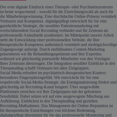
Der erste digitale Eindruck eines Therapie- oder Psychiatriezentrums
ist heute wegweisend – sowohl für die Einrichtungswahl als auch für
die Mitarbeitergewinnung. Eine durchdachte Online-Präsenz vermittelt
Vertrauen und Kompetenz. digitalgepflegt entwickelt für Sie eine
ganzheitliche Strategie, die sensibles Patientenmarketing mit
wertschätzendem Social Recruiting verbindet und Ihr Zentrum als
professionelle Anlaufstelle positioniert. Im Mittelpunkt unserer Arbeit
steht die Entwicklung einer professionellen Website, die Ihre
therapeutische Kompetenz authentisch vermittelt und niedrigschwellige
Zugangswege aufzeigt. Durch einfühlsames Content-Marketing
präsentieren wir Ihr Behandlungsspektrum und Ihre Expertise,
während wir gleichzeitig potenzielle Mitarbeiter von den Vorzügen
Ihres Zentrums überzeugen. Die Integration sensibler Einblicke in den
Therapiealltag schafft Vertrauen bei allen Zielgruppen.
Social Media erfordert im psychiatrisch-therapeutischen Kontext
besonderes Fingerspitzengefühl. Wir entwickeln für Sie eine
respektvolle Social-Media-Strategie, die Entstigmatisierung fördert und
gleichzeitig als Recruiting-Kanal fungiert. Über ausgewählte
Plattformen erreichen wir Ihre Zielgruppen mit der gebotenen
Sensibilität. Dabei setzen wir auf eine ausgewogene Mischung aus
Aufklärung, Einblicken in den Therapiealltag und gezielten
Recruiting-Maßnahmen. Das Management der Online-Reputation ist
für therapeutische Einrichtungen von höchster Bedeutung.
digitalgepflegt übernimmt für Sie das professionelle Monitoring und