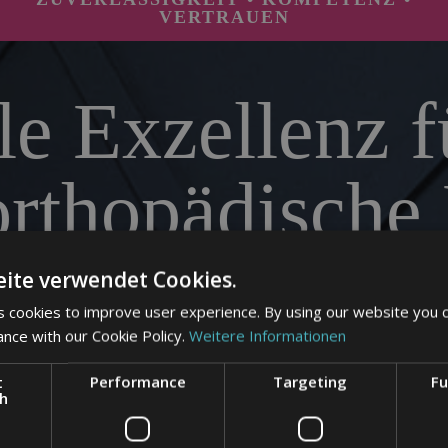
VERTRAUEN
le Exzellenz f
orthopädische 
ionelles Marke
ite verwendet Cookies.
 cookies to improve user experience. By using our website you c
ance with our Cookie Policy.
Weitere Informationen
altigen Praxis
t
Performance
Targeting
Fu
ch