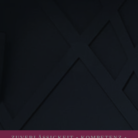
ZUVERLÄSSIGKEIT • KOMPETENZ •