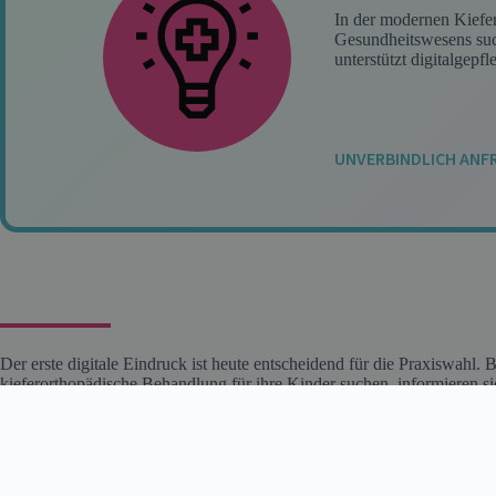
In der modernen Kiefer
Gesundheitswesens suche
unterstützt digitalgepf
UNVERBINDLICH ANF
Der erste digitale Eindruck ist heute entscheidend für die Praxiswahl. B
kieferorthopädische Behandlung für ihre Kinder suchen, informieren sic
Kontakt aufnehmen. Eine durchdachte Online-Präsenz ist daher nicht n
Ihrer Praxis, sondern fundamentaler Baustein für nachhaltiges Wachstum
eine maßgeschneiderte Strategie, die alle Aspekte moderner Praxisko
unserer Arbeit steht die Entwicklung einer professionellen Praxis-Websit
Suchanfragen optimiert ist und Ihre kieferorthopädische Expertise in d