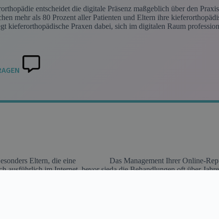
orthopädie entscheidet die digitale Präsenz maßgeblich über den Praxi
n mehr als 80 Prozent aller Patienten und Eltern ihre kieferorthopädisc
legt kieferorthopädische Praxen dabei, sich im digitalen Raum professio
RAGEN
esonders Eltern, die eine
Das Management Ihrer Online-Reput
h ausführlich im Internet, bevor sie
da die Behandlungen oft über Jahre 
ur ein digitales Aushängeschild
übernimmt für Sie das professione
. digitalgepflegt entwickelt für Sie
Patientenfeedback und baut systema
mmunikation abdeckt. Im Zentrum
relevanter Plattformen ermöglicht 
e, die speziell für lokale
digitale Patientenkommunikation spi
en Fokus rückt. Durch strategisches
informative Inhalte zu verschiede