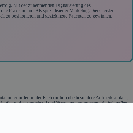
serfolg. Mit der zunehmenden Digitalisierung des
he Praxis online. Als spezialisierter Marketing-Dienstleister
nell zu positionieren und gezielt neue Patienten zu gewinnen.
ation erfordert in der Kieferorthopädie besondere Aufmerksamkeit,
laufen und entsprechend viel Vertrauen voraussetzen. digitalgepflegt
lle Management von Bewertungsportalen, reagiert kompetent auf
tisch eine positive Online-Präsenz auf. Unser umfassendes Monitoring
schnelle und angemessene Reaktionen auf alle Entwicklungen. Die
elt in der Kieferorthopädie eine zentrale Rolle. Wir entwickeln
nen Behandlungsmethoden, von klassischen Zahnspangen bis zu