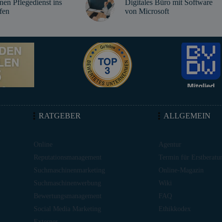
nen Pflegedienst ins
Digitales Büro mit Software
fen
von Microsoft
RATGEBER
ALLGEMEIN
Online
Agentur
Reputationsmanagement
Termin für Erstberatu
Suchmaschinenmarketing
Online-Magazin
Suchmaschinenwerbung
Wiki
Bewertungsmanagement
FAQ
Social Media Marketing
Ethikkodex
Externer