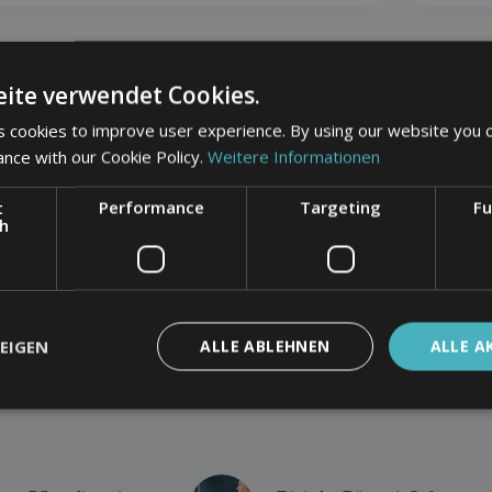
Virales Marketing
ite verwendet Cookies.
Virales Marketing bezeichnet eine
 cookies to improve user experience. By using our website you c
Marketingstrategie, bei der Informationen über ein
ance with our Cookie Policy.
Weitere Informationen
Produkt oder eine Dienstleistung von Person zu
Person weitergegeben werden, ähnlich der
Ausbreitung eines Virus. Ziel ist es, durch
t
Performance
Targeting
Fu
Mundpropaganda oder digitale Plattformen eine
ch
schnelle und weitreichende Verbreitung der
Botschaft…
EIGEN
ALLE ABLEHNEN
ALLE A