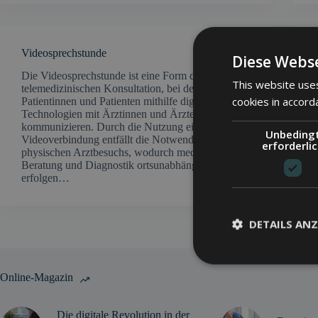
Videosprechstunde
Diese Webse
Die Videosprechstunde ist eine Form der
This website uses
telemedizinischen Konsultation, bei der
cookies in accord
Patientinnen und Patienten mithilfe digitaler
Technologien mit Ärztinnen und Ärzten
kommunizieren. Durch die Nutzung einer sicheren
Unbeding
Videoverbindung entfällt die Notwendigkeit eines
erforderli
physischen Arztbesuchs, wodurch medizinische
Beratung und Diagnostik ortsunabhängig
erfolgen…
DETAILS ANZ
Online-Magazin
Die digitale Revolution in der