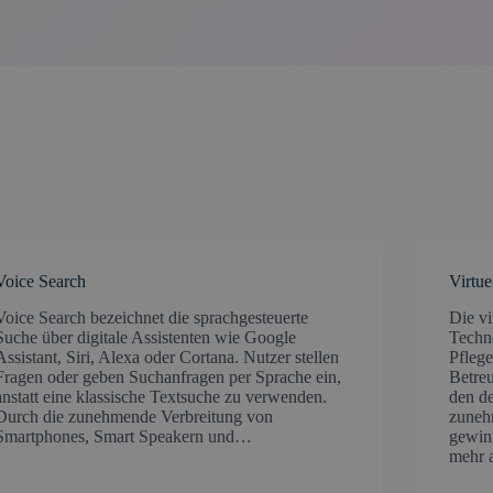
Voice Search
Virtue
Voice Search bezeichnet die sprachgesteuerte
Die vi
Suche über digitale Assistenten wie Google
Techn
Assistant, Siri, Alexa oder Cortana. Nutzer stellen
Pflege
Fragen oder geben Suchanfragen per Sprache ein,
Betre
anstatt eine klassische Textsuche zu verwenden.
den d
Durch die zunehmende Verbreitung von
zuneh
Smartphones, Smart Speakern und…
gewin
mehr 