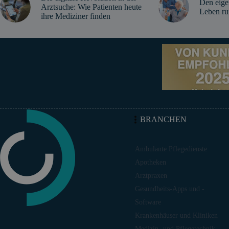
Den eige
Arztsuche: Wie Patienten heute
Leben ru
ihre Mediziner finden
BRANCHEN
Ambulante Pflegedienste
Apotheken
Arztpraxen
Gesundheits-Apps und -
Software
Krankenhäuser und Kliniken
Medizin- und Pflegetechnik