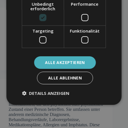
Unbedingt
Performance
erforderlich
Google My Business
Google My Business (GMB), seit November 2021
Targeting
Funktionalität
als „Google Unternehmensprofil“ bekannt, ist ein
kostenloser Online-Dienst von Google, der
Unternehmen ermöglicht, ihre Präsenz in den
Google-Suchergebnissen und auf Google Maps zu
verwalten. Durch die Erstellung und Pflege eines
Unternehmensprofils können Unternehmen…
ALLE AKZEPTIEREN
ALLE ABLEHNEN
Gesundheitsdaten
DETAILS ANZEIGEN
Gesundheitsdaten sind personenbezogene
Informationen, die den physischen oder psychischen
Zustand einer Person betreffen. Sie umfassen unter
anderem medizinische Diagnosen,
Behandlungsverläufe, Laborergebnisse,
Medikationspläne, Allergien und Impfstatus. Diese