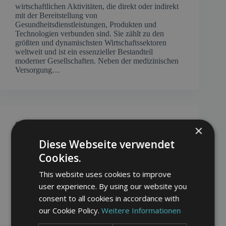
wirtschaftlichen Aktivitäten, die direkt oder indirekt
mit der Bereitstellung von
Gesundheitsdienstleistungen, Produkten und
Technologien verbunden sind. Sie zählt zu den
größten und dynamischsten Wirtschaftssektoren
weltweit und ist ein essenzieller Bestandteil
moderner Gesellschaften. Neben der medizinischen
Versorgung…
Google-Bewertungen
×
Google-Bewertungen sind ein essenzieller
Diese Webseite verwendet
Bestandteil der Online-Reputation von
Cookies.
Unternehmen, Dienstleistern und öffentlichen
Einrichtungen. Sie ermöglichen es Kunden, ihre
This website uses cookies to improve
Erfahrungen mit einem Unternehmen zu teilen und
user experience. By using our website you
damit anderen potenziellen Kunden eine
Entscheidungshilfe zu bieten. Die Bewertungen
consent to all cookies in accordance with
erscheinen in der Google-Suche sowie…
our Cookie Policy.
Weitere Informationen